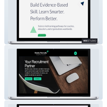
SkillACQ
Ready Recruits