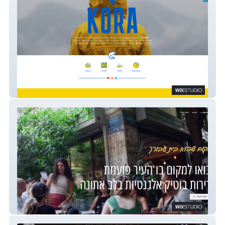
פסקו גת
zoe189