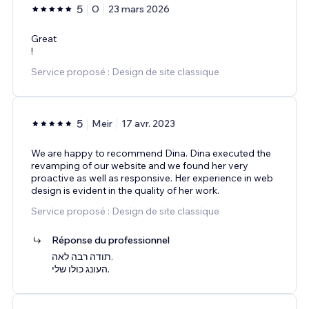
5
O
23 mars 2026
Great
!
Service proposé : Design de site classique
5
Meir
17 avr. 2023
We are happy to recommend Dina. Dina executed the
revamping of our website and we found her very
proactive as well as responsive. Her experience in web
design is evident in the quality of her work.
Service proposé : Design de site classique
Réponse du professionnel
תודה רבה לאה.
העונג כולו שלי.