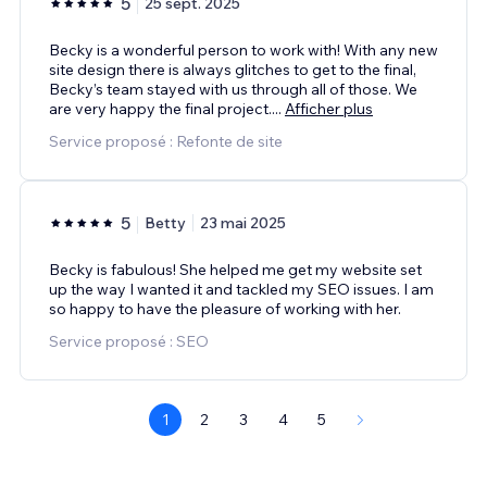
5
25 sept. 2025
Becky is a wonderful person to work with! With any new
site design there is always glitches to get to the final,
Becky’s team stayed with us through all of those. We
are very happy the final project.
...
Afficher plus
Service proposé : Refonte de site
5
Betty
23 mai 2025
Becky is fabulous! She helped me get my website set
up the way I wanted it and tackled my SEO issues. I am
so happy to have the pleasure of working with her.
Service proposé : SEO
1
2
3
4
5