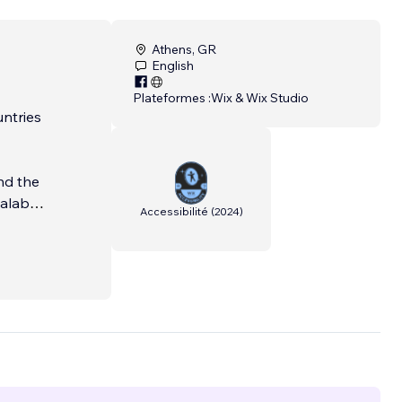
Athens, GR
English
Plateformes :
Wix & Wix Studio
untries
nd the
alable,
Accessibilité
(
2024
)
faction