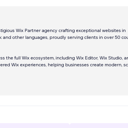
tigious Wix Partner agency crafting exceptional websites in
k and other languages, proudly serving clients in over 50 co
s the full Wix ecosystem, including Wix Editor, Wix Studio, a
ered Wix experiences, helping businesses create modern, sc
iented digital platforms.
t to quality has earned us a 5-star rated profile with 750+
jects and 210 flawless reviews, reflecting the trust and satis
tional clientele.
...