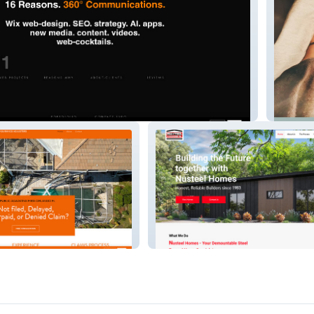
Chase W
 Adj
Nusteel Homes