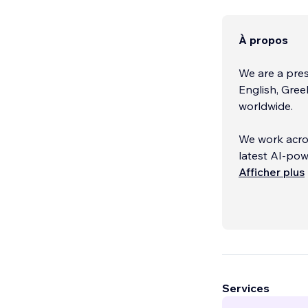
À propos
We are a pres
English, Gree
worldwide.
We work acros
latest AI-pow
and growth-or
Afficher plus
Our commitmen
completed pro
of our interna
Services