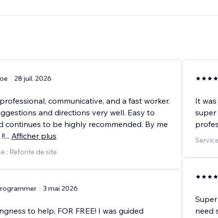
oe
28 juil. 2026
professional, communicative, and a fast worker.
It was
ggestions and directions very well. Easy to
super 
d continues to be highly recommended. By me
profe
!!
...
Afficher plus
Service
 : Refonte de site
rogrammer
3 mai 2026
Super 
ingness to help, FOR FREE! I was guided
need 