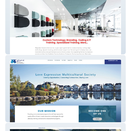
TheWayMakerInc
Love Expression