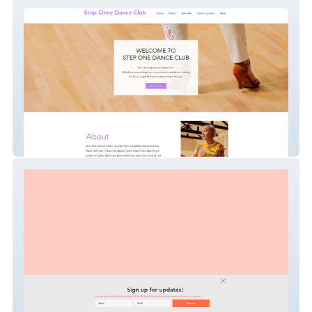
Step One Dance Club
Narrative4Change