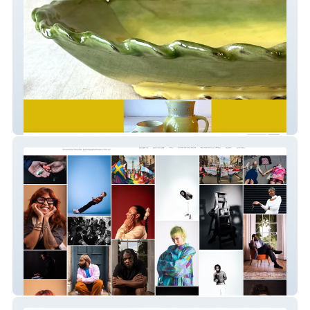
washfield pottery
Paul Stringer