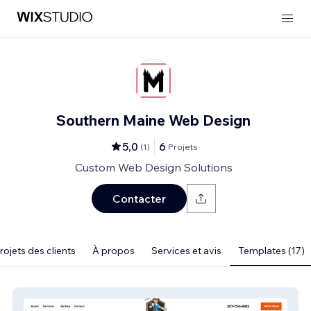
Southern Maine Web Design
5,0
6
(
1
)
Projets
Custom Web Design Solutions
Contacter
rojets des clients
À propos
Services et avis
Templates (17)