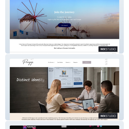
ElJourney
Peregryn Agency