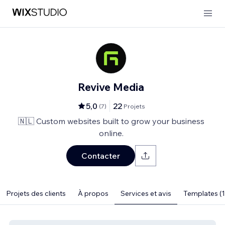
Revive Media
5,0
22
(
7
)
Projets
🇳🇱 Custom websites built to grow your business
online.
Contacter
Projets des clients
À propos
Services et avis
Templates (1