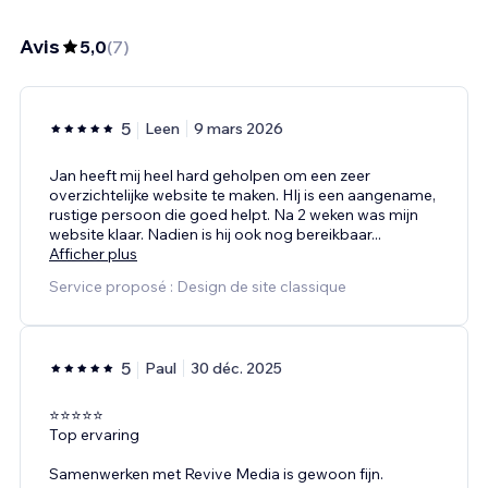
Avis
5,0
(
7
)
5
Leen
9 mars 2026
Jan heeft mij heel hard geholpen om een zeer
overzichtelijke website te maken. HIj is een aangename,
rustige persoon die goed helpt. Na 2 weken was mijn
website klaar. Nadien is hij ook nog bereikbaar
...
Afficher plus
Service proposé : Design de site classique
5
Paul
30 déc. 2025
⭐⭐⭐⭐⭐
Top ervaring
Samenwerken met Revive Media is gewoon fijn.