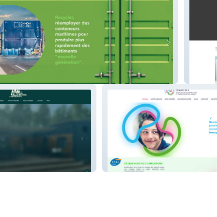
CAPE P
ié
Rein In