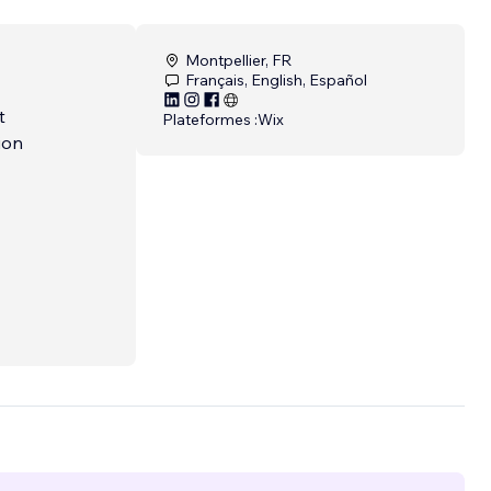
Montpellier, FR
Français, English, Español
t
Plateformes :
Wix
ion