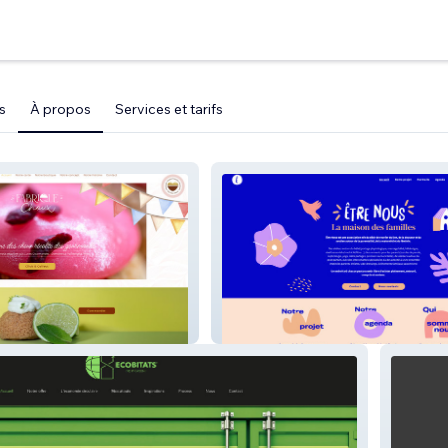
s
À propos
Services et tarifs
ux
Etrenous