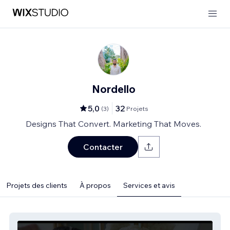
Nordello
5,0
32
(
3
)
Projets
Designs That Convert. Marketing That Moves.
Contacter
Projets des clients
À propos
Services et avis