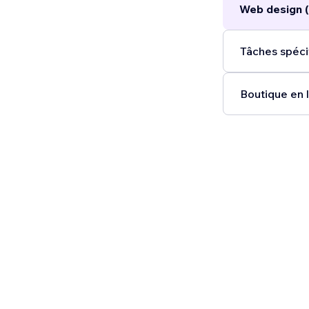
Web design (
Tâches spécif
Boutique en l