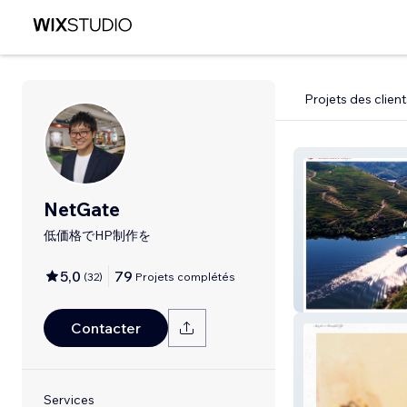
Projets des client
NetGate
低価格でHP制作を
5,0
79
(
32
)
Projets complétés
アマウォーター
Contacter
Services