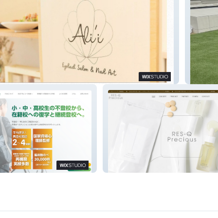
Y・C
ンターRAY
RES-Q Precious