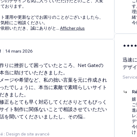
ージのデザインも気に入っていただけたとのこと、大変
こ
っております。
す
理
イト運用や更新などでお困りのことがございましたら、
緒
お気軽にご相談ください。
今
ご依頼いただき、誠にありがと
...
Afficher plus
M
14 mars 2026
迅速
作りに挫折して困っていたところ、Net Gateの
デザ
本当に助けていただきました。
Service
メージや希望など、私の拙い言葉を元に作成され
ったでしょうに、本当に素敵で素晴らしいサイト
Ré
だきました。
嬉
修正もとても早く対応してくださりとてもびっく
ご
サイト制作に関係ないことで相談させていただい
進
レ
話を聞いてくださいましたし、その悩
...
デ
今
け
é : Design de site avancé