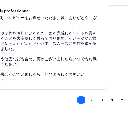
u professionnel
嬉しいレビューをお寄せいただき、誠にありがとうござ
ージ制作をお任せいただき、また完成したサイトを喜ん
けたことを大変嬉しく思っております。イメージやご希
にお伝えいただいたおかげで、スムーズに制作を進める
きました。
用や改善なども含め、何かございましたらいつでもお気
談ください。
の機会がございましたら、ぜひよろしくお願いい
...
lus
1
2
3
4
5