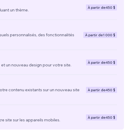
À partir de
450 $
luant un thème.
suels personnalisés, des fonctionnalités
À partir de
1 000 $
À partir de
450 $
t un nouveau design pour votre site.
votre contenu existants sur un nouveau site
À partir de
450 $
À partir de
450 $
re site sur les appareils mobiles.