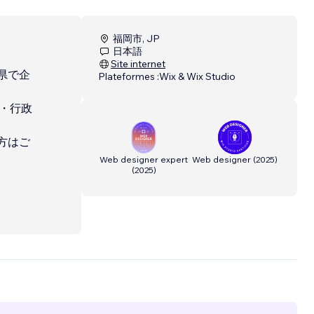
福岡市, JP
日本語
Site internet
県で企
Plateformes :
Wix & Wix Studio
ル・行政
方はご
Web designer expert
Web designer
(
2025
)
(
2025
)