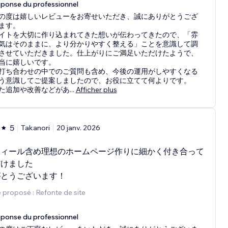
ponse du professionnel
の度は嬉しいレビューをお寄せいただき、誠にありがとうござ
ます。
イトを大切に作り込まれてきた想いが伝わってきたので、「雰
気はそのままに、より分かりやすく整える」ことを意識して調
させていただきました。仕上がりにご満足いただけたようで、
当に嬉しいです。
打ち合わせの中でのご質問も含め、今後の運用がしやすくなる
う意識してご提案しましたので、お役に立てて何よりです。
た追加や改善などがあ
...
Afficher plus
5
Takanori
20 janv. 2026
ティール含め理想のホームページ作りに細かく付き合って
だけました
がとうございます！
 proposé : Refonte de site
ponse du professionnel