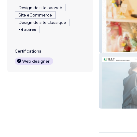
Design de site avancé
Site eCommerce
Design de site classique
+4 autres
Beautiful Life.
Certifications
Web designer
不登校解決支援セ