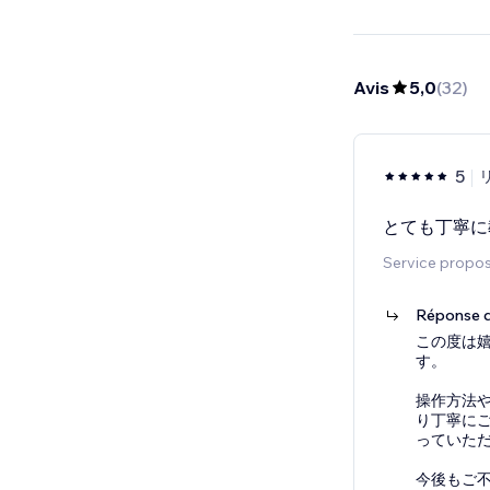
Avis
5,0
(
32
)
5
とても丁寧に
Service proposé
Réponse d
この度は
す。
操作方法
り丁寧に
っていた
今後もご