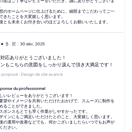
の度はご丁寧なレビューをいただき、誠にありがとうございま
。
想のホームページに仕上げるために、細部までこだわってご一
できたことを大変嬉しく思います。
後とも末永くお付き合いのほどよろしくお願いいたします。
5
匠
30 déc. 2025
に対応ありがとうございました！
インもこちらの意図をしっかり汲んで頂き大満足です！
 proposé : Design de site avancé
ponse du professionnel
しいレビューをありがとうございます！
要望やイメージを共有いただけたおかげで、スムーズに制作を
めることができました。
スポンスもとても早く作業がしやすかったです。
ザインにもご満足いただけたとのこと、大変嬉しく思います。
後の運用や改善などでも、何かございましたらいつでもお声が
ください。