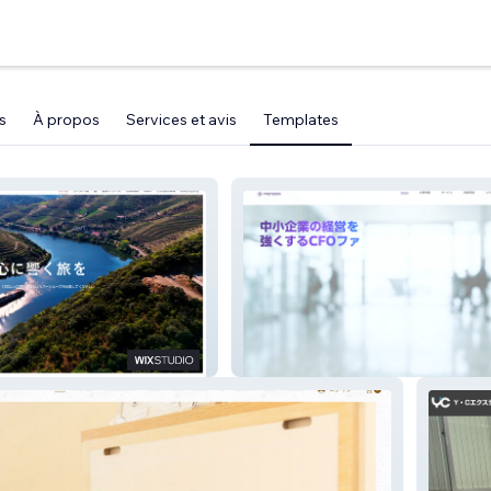
s
À propos
Services et avis
Templates
ウェイズ
FASTERIA&CO.