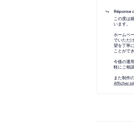
Réponse d
この度は
います。
ホームペ
でいただ
望を丁寧
ことがで
今後の運
軽にご相
また制作
Afficher p