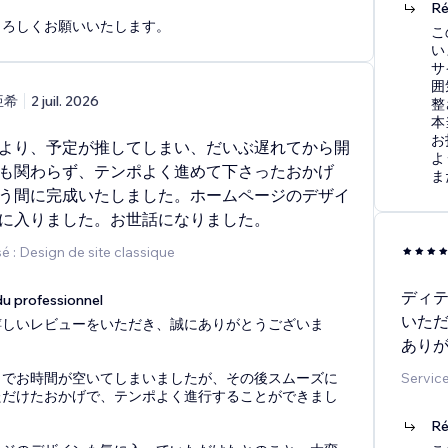
Ré
よろしくお願いいたします。
こ
い
サ
囲
亜希
2 juil. 2026
整
本
お
より、予定が推してしまい、だいぶ遅れてから開
よ
も関わらず、テンポよく進めて下さったおかげ
ま
う間に完成いたしました。ホームページのデザイ
に入りました。お世話になりました。
 : Design de site classique
ディ
u professionnel
いた
嬉しいレビューをいただき、誠にありがとうございま
あり
までお時間が空いてしまいましたが、その後スムーズに
Service
ただけたおかげで、テンポよく進行することができまし
Ré