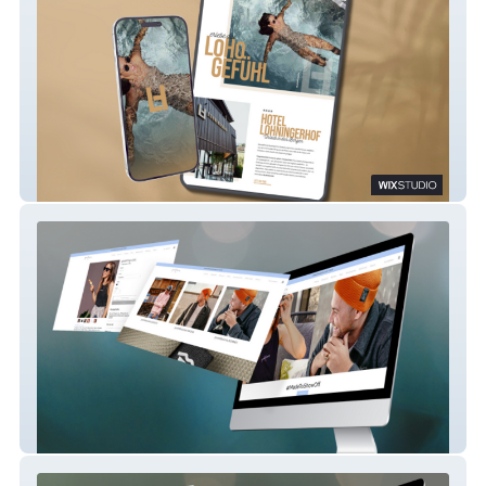
Lohningerhof****, Maria Alm
prahlhans clothing