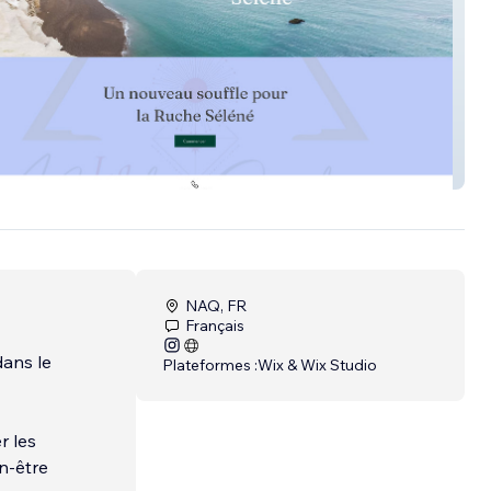
e Séléné
NAQ, FR
Français
dans le
Plateformes :
Wix & Wix Studio
r les
n-être