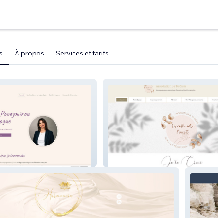
s
À propos
Services et tarifs
YMIROU
Association Je Te Crois