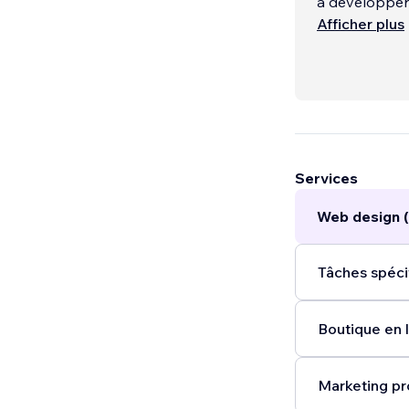
à développer l
Afficher plus
Je crée et dé
thérapeutiqu
Services
Web design 
Tâches spéci
Boutique en l
Marketing pr