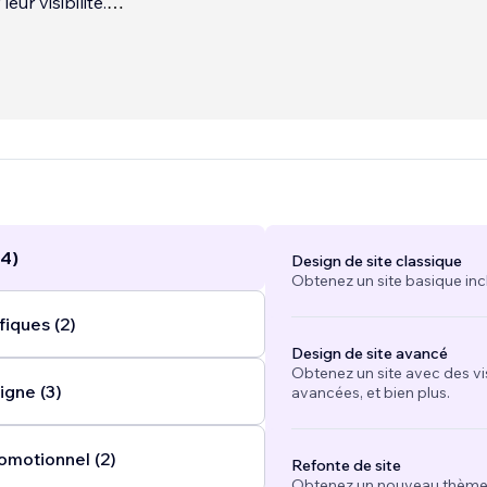
eur visibilité.
veloppe également une boutique en ligne de journaling et éc
e autour du développement personnel et spiri
...
(4)
Design de site classique
Obtenez un site basique inc
fiques (2)
Design de site avancé
Obtenez un site avec des vi
igne (3)
avancées, et bien plus.
omotionnel (2)
Refonte de site
Obtenez un nouveau thème e