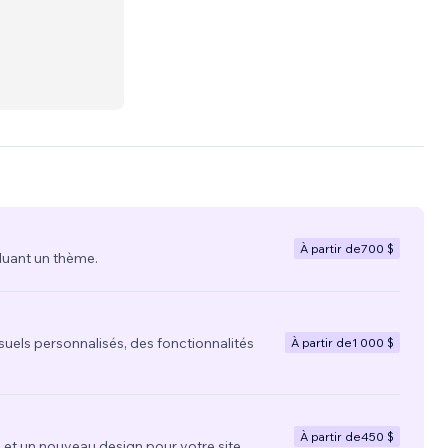
riture
À partir de
700 $
luant un thème.
suels personnalisés, des fonctionnalités
À partir de
1 000 $
À partir de
450 $
t un nouveau design pour votre site.