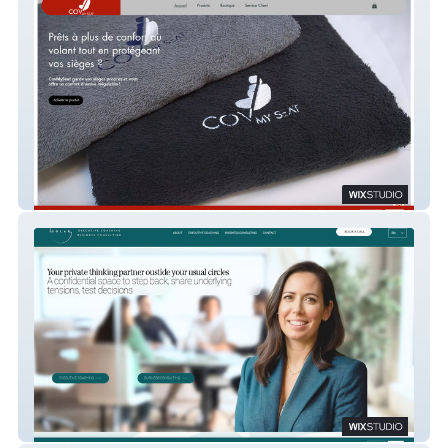
CovMySeat
SolarConsulting