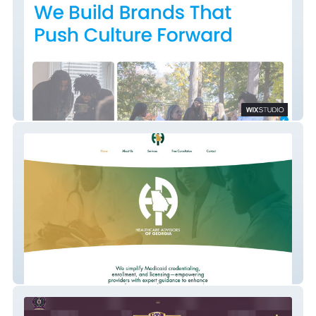
Just Eldredge Media
Healthcare Advisors GA