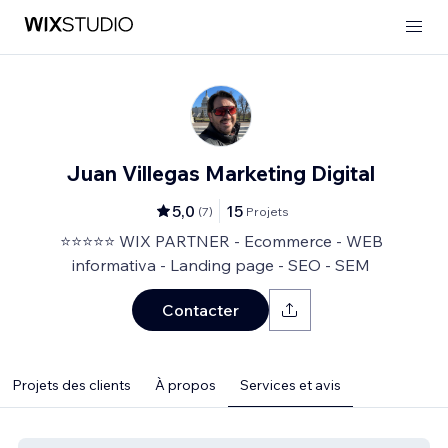
Juan Villegas Marketing Digital
5,0
15
(
7
)
Projets
⭐⭐⭐⭐⭐ WIX PARTNER - Ecommerce - WEB
informativa - Landing page - SEO - SEM
Contacter
Projets des clients
À propos
Services et avis