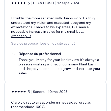
5
PLANTLUSH
12 sept. 2024
I couldn’t be more satisfied with Juan’s work. He truly
understood my vision and executed it beyond my
expectations. Thanks to his expertise, I’ve seen a
noticeable increase in sales for my small bus
...
Afficher plus
Service proposé : Design de site avancé
Réponse du professionnel
Thank you Mercy for your kind review, it's always a
pleasure working with your company Plant Lush
and I hope you continue to grow and increase your
sales.
5
Sandra
10 mai 2023
Claro y directo a responder mi necesidad. gracias
recomendado 100%.