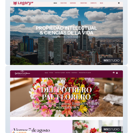
LEGARY IP
Delpotreropalflorero