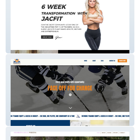
JacFit
Face Off For Change