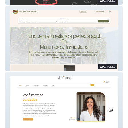
Academia Doma
TorresNoyolaAirbnbB