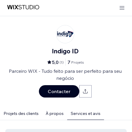
Indigo ID
5,0
7
(
1
)
Projets
Parceiro WIX - Tudo feito para ser perfeito para seu
negócio
Contacter
Projets des clients
À propos
Services et avis