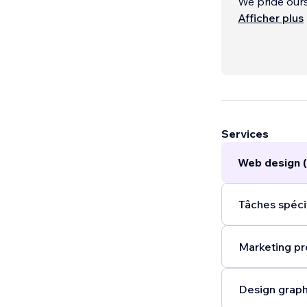
We pride ours
technology a
Afficher plus
We offer:
- Website De
Services
Web design (
Tâches spécif
Marketing pr
Design graph