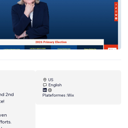
Garcia Campaign
US
English
and 2nd
Plateformes :
Wix
te!
iven
forts.