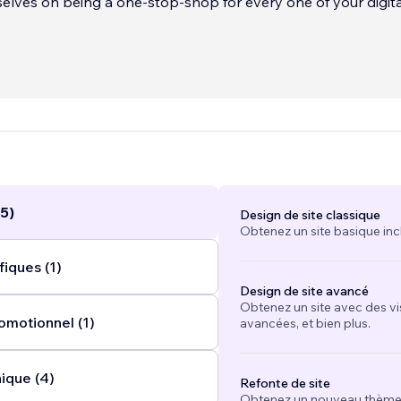
elves on being a one-stop-shop for every one of your digita
nd design needs.
sign
...
5)
Design de site classique
Obtenez un site basique inc
iques (1)
Design de site avancé
Obtenez un site avec des vi
omotionnel (1)
avancées, et bien plus.
ique (4)
Refonte de site
Obtenez un nouveau thème e