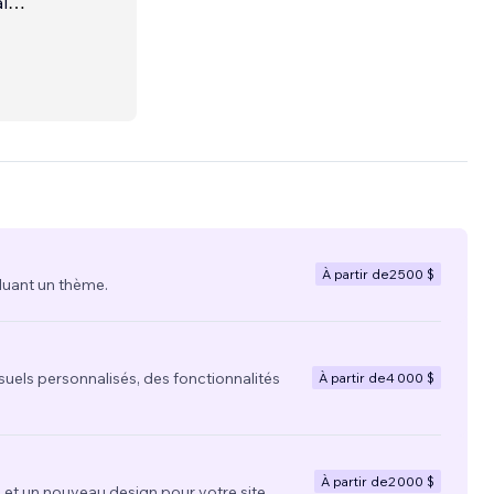
l
À partir de
2 500 $
luant un thème.
suels personnalisés, des fonctionnalités
À partir de
4 000 $
À partir de
2 000 $
t un nouveau design pour votre site.