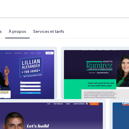
s
À propos
Services et tarifs
r Campaign
Annette Ramirez Campaign