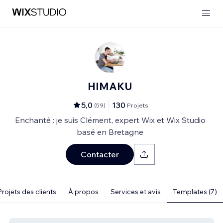
HIMAKU
5,0
130
(
59
)
Projets
Enchanté : je suis Clément, expert Wix et Wix Studio
basé en Bretagne
Contacter
Projets des clients
À propos
Services et avis
Templates (7)