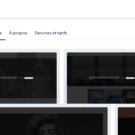
s
À propos
Services et tarifs
p-cleaning