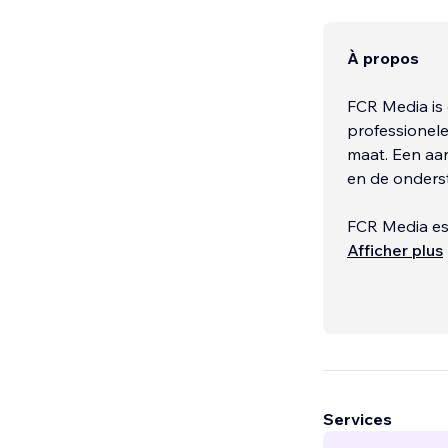
À propos
FCR Media is 
professionel
maat. Een aan
en de onderst
FCR Media est
En tant que pa
Afficher plus
Services