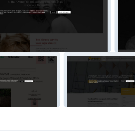
food-by
vandiesttim