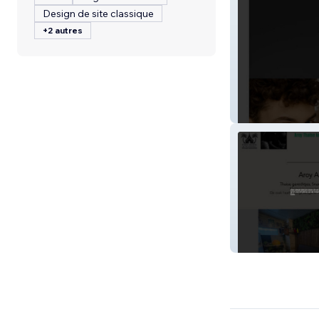
Design de site classique
+2 autres
b-hair
Alu Vds