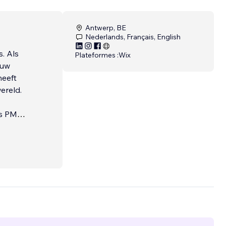
Antwerp, BE
Nederlands, Français, English
. Als
Plateformes :
Wix
 uw
heeft
wereld.
es PME.