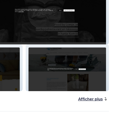
-loesje
armin-vergeylen
Afficher plus