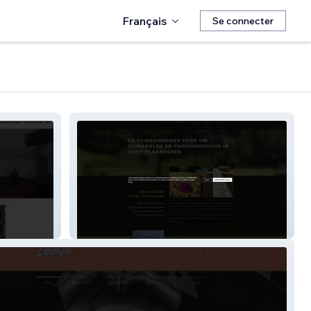
Français
Se connecter
tuinen-den-hof