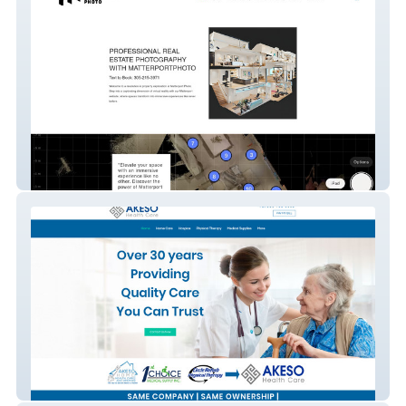
MatterportPhotoFinal
Akeso