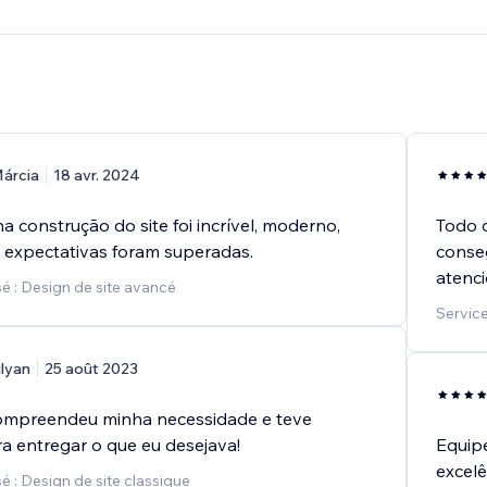
árcia
18 avr. 2024
a construção do site foi incrível, moderno,
Todo o
s expectativas foram superadas.
conse
atenci
é : Design de site avancé
Service
ilyan
25 août 2023
Compreendeu minha necessidade e teve
ra entregar o que eu desejava!
Equipe
excelê
 : Design de site classique