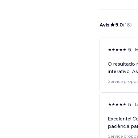
Avis
5,0
(
18
)
5
M
O resultado n
interativo. A
Service propos
5
L
Excelente! 
paciência pa
Service proposé