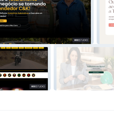
Yna Do
Viviane Blasius