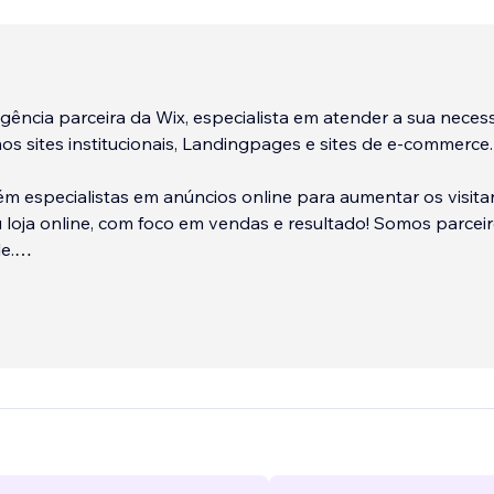
ncia parceira da Wix, especialista em atender a sua neces
 sites institucionais, Landingpages e sites de e-commerce.
 especialistas em anúncios online para aumentar os visita
u loja online, com foco em vendas e resultado! Somos parcei
e.
tato conosco agora mesmo e vamos juntos construir o seu 