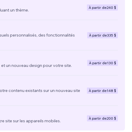
À partir de
240 $
luant un thème.
suels personnalisés, des fonctionnalités
À partir de
335 $
À partir de
130 $
t un nouveau design pour votre site.
votre contenu existants sur un nouveau site
À partir de
148 $
À partir de
200 $
re site sur les appareils mobiles.