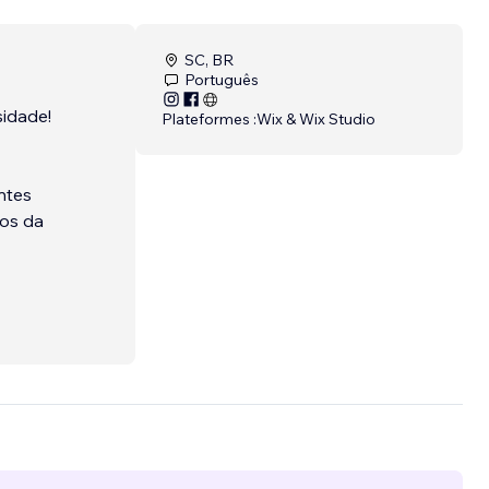
SC, BR
Português
sidade!
Plateformes :
Wix & Wix Studio
ntes
ros da
espaço