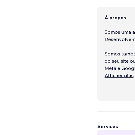
À propos
Somos uma agê
Desenvolvemos
Somos também
do seu site o
Meta e Googl
Afficher plus
Entre em con
na internet!
...
Services