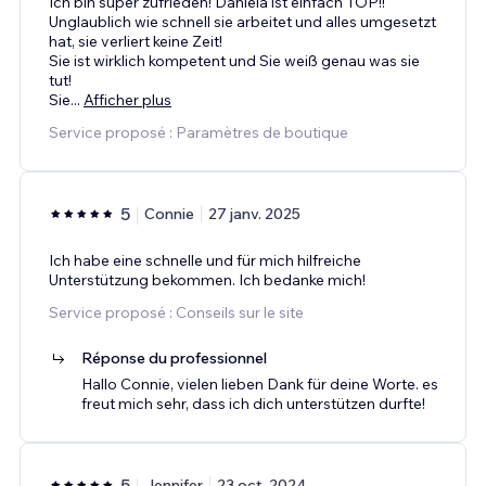
Ich bin super zufrieden! Daniela ist einfach TOP!!
Unglaublich wie schnell sie arbeitet und alles umgesetzt
hat, sie verliert keine Zeit!
Sie ist wirklich kompetent und Sie weiß genau was sie
tut!
Sie
...
Afficher plus
Service proposé : Paramètres de boutique
5
Connie
27 janv. 2025
Ich habe eine schnelle und für mich hilfreiche
Unterstützung bekommen. Ich bedanke mich!
Service proposé : Conseils sur le site
Réponse du professionnel
Hallo Connie, vielen lieben Dank für deine Worte. es
freut mich sehr, dass ich dich unterstützen durfte!
5
Jennifer
23 oct. 2024