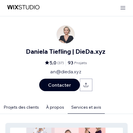
Daniela Tiefling | DieDa.xyz
5,0
93
(
37
)
Projets
an@dieda.xyz
Contacter
Projets des clients
À propos
Services et avis