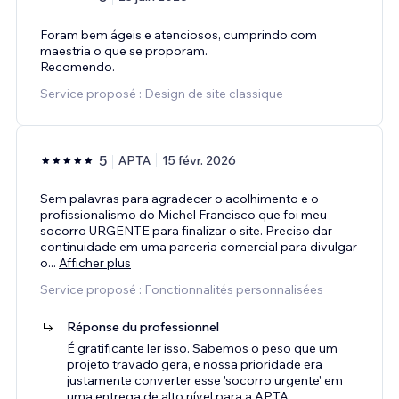
Foram bem ágeis e atenciosos, cumprindo com
maestria o que se proporam.
Recomendo.
Service proposé : Design de site classique
5
APTA
15 févr. 2026
Sem palavras para agradecer o acolhimento e o
profissionalismo do Michel Francisco que foi meu
socorro URGENTE para finalizar o site. Preciso dar
continuidade em uma parceria comercial para divulgar
o
...
Afficher plus
Service proposé : Fonctionnalités personnalisées
Réponse du professionnel
É gratificante ler isso. Sabemos o peso que um
projeto travado gera, e nossa prioridade era
justamente converter esse 'socorro urgente' em
uma entrega de alto nível para a APTA.