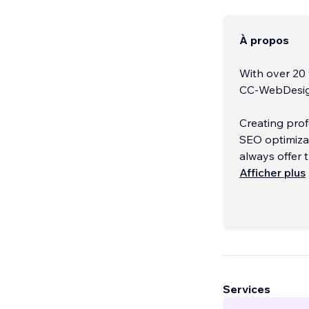
À propos
With over 20 
CC-WebDesign
Creating prof
SEO optimiza
always offer 
that we not o
Afficher plus
turn down a p
____________
Avec plus de 
WebDesign est
Services