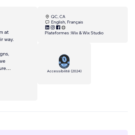
QC, CA
English, Français
m at
Plateformes :
Wix & Wix Studio
ir way.
gns,
 we
ure
Accessibilité
(
2024
)
ever
____
e CC-
ssée.
...