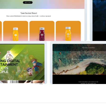
ed
Silver 
s Group
The Lifestyle Concierge