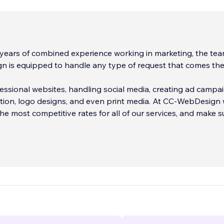
years of combined experience working in marketing, the tea
 is equipped to handle any type of request that comes the
essional websites, handling social media, creating ad campai
tion, logo designs, and even print media. At CC-WebDesign
the most competitive rates for all of our services, and make s
nly get the job done right, but that we deliver on time. We n
roject, no matter how big or small.
________________________________________________________
20 ans d'expérience combinée dans le marketing, l'équipe d
 équipée pour traiter tout type de demande qui lui est adre