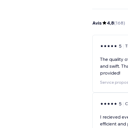
Avis
4,8
(
168
)
5
T
The quality 
and swift. T
provided!
Service propos
5
C
I recieved ev
efficient and 