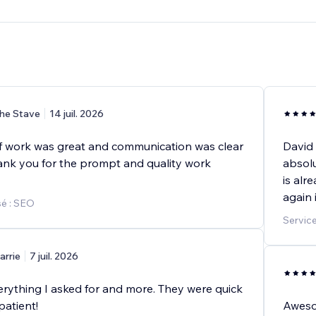
he Stave
14 juil. 2026
of work was great and communication was clear
David
hank you for the prompt and quality work
absolu
is alr
again 
é : SEO
Service
arrie
7 juil. 2026
erything I asked for and more. They were quick
patient!
Awes