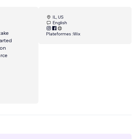
IL, US
English
Plateformes :
Wix
tarted
erce