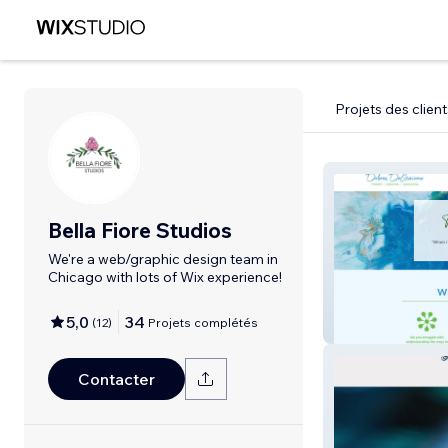
Projets des client
Bella Fiore Studios
We're a web/graphic design team in
Chicago with lots of Wix experience!
5,0
34
(
12
)
Projets complétés
Dolores DeGia
Contacter