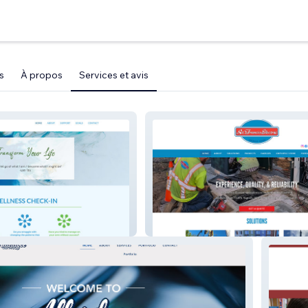
s
À propos
Services et avis
como
St Francis Electric