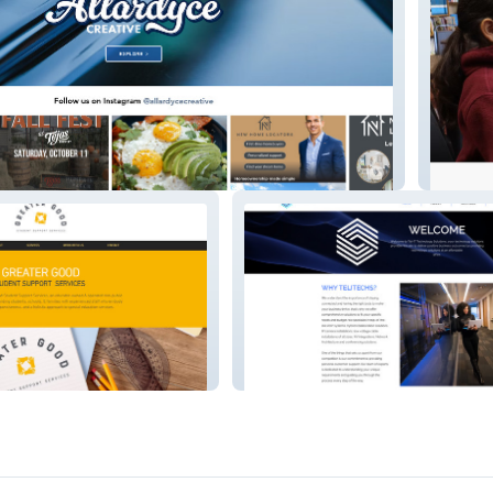
ve
St Brun
Telitechs