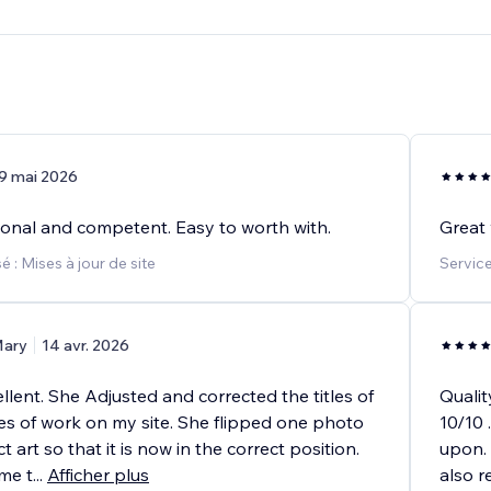
9 mai 2026
ional and competent. Easy to worth with.
Great 
 : Mises à jour de site
Service
ary
14 avr. 2026
llent. She Adjusted and corrected the titles of
Qualit
ces of work on my site. She flipped one photo
10/10 
 art so that it is now in the correct position.
upon. 
me t
...
Afficher plus
also r