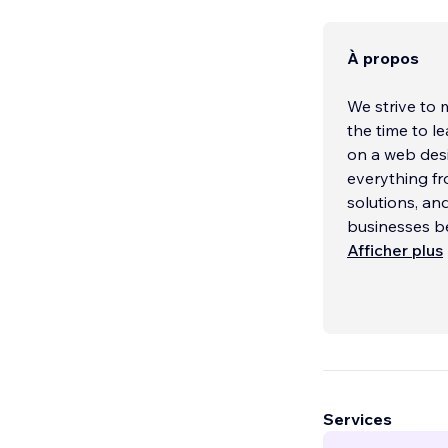
À propos
We strive to ma
the time to l
on a web design
everything fr
solutions, and web 
businesses b
Afficher plus
Services