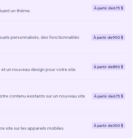
À partir de
675 $
luant un thème.
suels personnalisés, des fonctionnalités
À partir de
900 $
À partir de
850 $
t un nouveau design pour votre site.
votre contenu existants sur un nouveau site
À partir de
675 $
À partir de
300 $
re site sur les appareils mobiles.