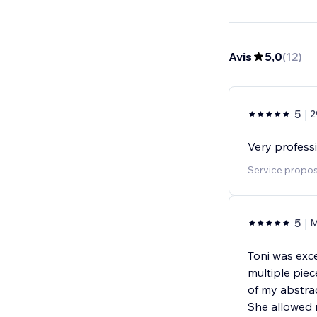
Avis
5,0
(
12
)
5
2
Very profess
Service proposé
5
M
Toni was exce
multiple pie
of my abstract
She allowed 