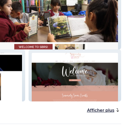
o Richard
SincerelySamiEvents
Afficher plus