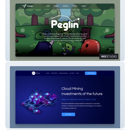
IndieArk
Cloudmining