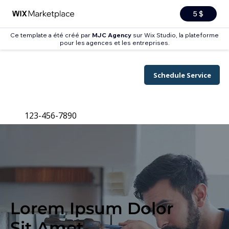
5 $
Ce template a été créé par
MJC Agency
sur Wix Studio, la plateforme
pour les agences et les entreprises.