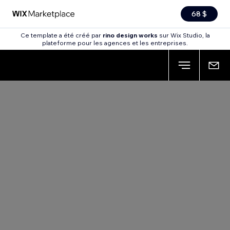
68 $
Ce template a été créé par
rino design works
sur Wix Studio, la
plateforme pour les agences et les entreprises.