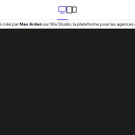
é créé par
Max Arden
sur Wix Studio, la plateforme pour les agences e