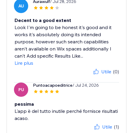
Aurawulf
/ Jul 28, 2026
AU
Decent to a good extent
Look I'm going to be honest it's good and it
works it's absolutely doing its intended
purpose, however such search capabilities
aren't available on Wix spaces additionally I
can't Add specific Results Like...
Lire plus
Utile
(0)
Puntoacapoeditrice
/ Jul 24, 2026
PU
pessima
L'app è del tutto inutile perché fornisce risultati
acaso.
Utile
(1)