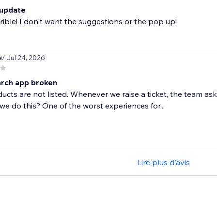
 update
errible! I don't want the suggestions or the pop up!
e
/ Jul 24, 2026
arch app broken
cts are not listed. Whenever we raise a ticket, the team as
we do this? One of the worst experiences for...
Lire plus d'avis