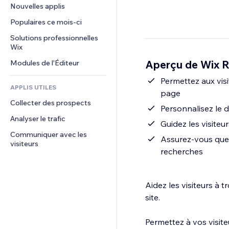
Conversion
Solutions d'entreposage
Nouvelles applis
PDF
Effets sur images
Chat
Dropshipping
Partage de fichiers
Populaires ce mois‑ci
Boutons et menus
Commentaires
Tarifs et abonnement
Actualités
Bannières et badges
Solutions professionnelles 
Téléphone
Financement participatif
Wix
Services de contenu
Calculateurs
Communauté
Alimentation et boissons
Aperçu de Wix R
Modules de l'Éditeur
Effets de texte
Rechercher
Avis et commentaires
Météo
Permettez aux visi
CRM
APPLIS UTILES
page
Graphiques et tableaux
Collecter des prospects
Personnalisez le 
Analyser le trafic
Guidez les visite
Communiquer avec les 
Assurez-vous que l
visiteurs
recherches
Aidez les visiteurs à 
site.
Permettez à vos visit