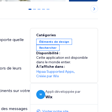
0
1
2
3
4
Catégories
importe quelle
Éléments de design
Rechercher
Disponibilité :
Cette application est disponible
dans le monde entier.
À l'affiche dans :
ors de leurs
Hipaa Supported Apps
,
Créée par Wix
tinents sur votre
Appli développée par
W
Wix
g, des messages
Visiter notre site