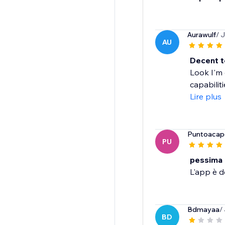
Aurawulf
/ 
AU
Decent t
Look I'm 
capabiliti
Lire plus
Puntoacapo
PU
pessima
L'app è de
Bdmayaa
/
BD