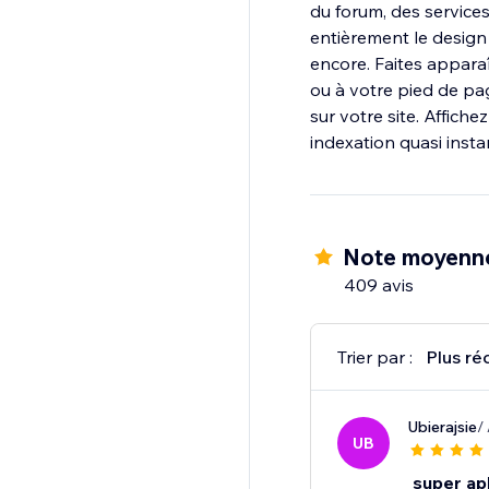
du forum, des service
entièrement le design d
encore. Faites appara
ou à votre pied de pag
sur votre site. Affich
indexation quasi inst
Note moyenne
409 avis
Trier par :
Plus ré
Ubierajsie
/
UB
super apl