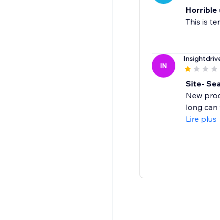
Horrible
This is t
Insightdriv
IN
Site- Se
New produ
long can 
Lire plus