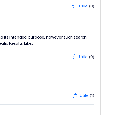
Utile
(0)
ing its intended purpose, however such search
fic Results Like...
Utile
(0)
Utile
(1)