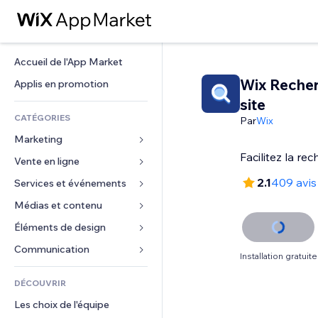
Accueil de l'App Market
Wix Reche
Applis en promotion
site
CATÉGORIES
Par
Wix
Marketing
Vente en ligne
Publicités
Mobile
2.1
409 avis
Services et événements
Applis pour les boutiques
Données analytiques
Expédition et livraison
Médias et contenu
Hôtels
Réseaux sociaux
Boutons Vente
Événements
Éléments de design
Galerie
Référencement (SEO)
Cours en ligne
Restaurants
Musique
Cartes et navigation
Communication 
Installation gratuite
Engagement
Impression à la demande
Immobilier
Podcasts
Confidentialité
Formulaires
Classement de sites
Comptabilité
DÉCOUVRIR
Réservations
Photographie
Horloge
Blog
E-mail
Coupons et fidélisation
Les choix de l'équipe
Vidéo
Modèles de pages
Sondages