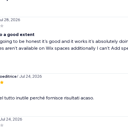
Jul 28, 2026
o a good extent
going to be honest it's good and it works it's absolutely do
es aren't available on Wix spaces additionally I can't Add speci
editrice
/ Jul 24, 2026
l tutto inutile perché fornisce risultati acaso.
 Jul 24, 2026