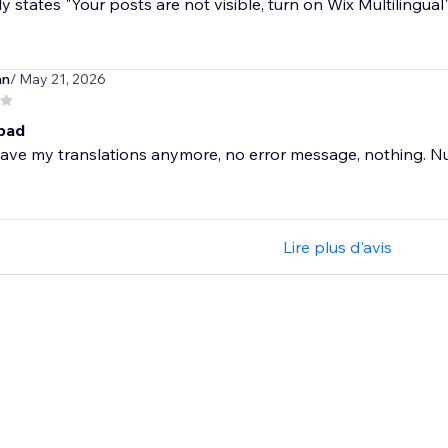
ly states "Your posts are not visible, turn on Wix Multilingual"
an
/ May 21, 2026
bad
ave my translations anymore, no error message, nothing. N
Lire plus d'avis