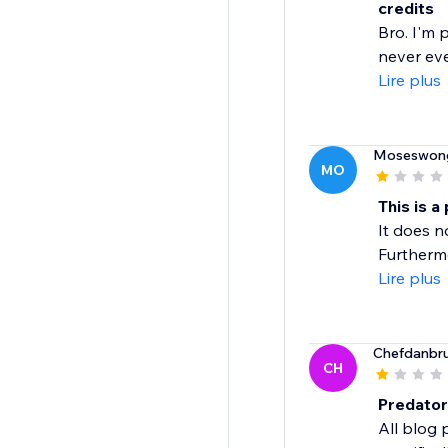
credits
Bro. I'm 
never eve
Lire plus
Moseswon
MO
This is a
It does n
Furthermor
Lire plus
Chefdanbr
CH
Predator
All blog 