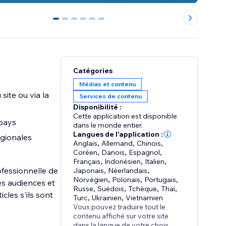
0
1
2
3
4
5
Catégories
Médias et contenu
ite ou via la
Services de contenu
Disponibilité :
Cette application est disponible
 pays
dans le monde entier.
Langues de l'application :
égionales
Anglais
,
Allemand
,
Chinois
,
Coréen
,
Danois
,
Espagnol
,
Français
,
Indonésien
,
Italien
,
rofessionnelle de
Japonais
,
Néerlandais
,
Norvégien
,
Polonais
,
Portugais
,
les audiences et
Russe
,
Suédois
,
Tchèque
,
Thaï
,
cles s'ils sont
Turc
,
Ukrainien
,
Vietnamien
Vous pouvez traduire tout le
contenu affiché sur votre site
dans la langue de votre choix.