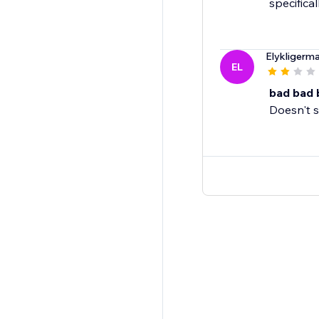
specifical
Elykligerm
EL
bad bad 
Doesn't s