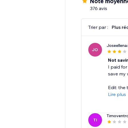
Note moyenne
376 avis
Trier par :
Plus ré
Joseellena
JO
Not savi
I paid for
save my w
Edit: the 
Lire plus
Timoventro
TI