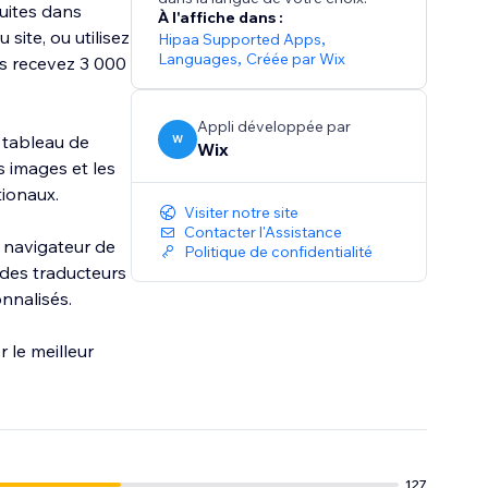
uites dans
À l'affiche dans :
site, ou utilisez
Hipaa Supported Apps
,
Languages
,
Créée par Wix
ous recevez 3 000
Appli développée par
e tableau de
W
Wix
s images et les
tionaux.
Visiter notre site
Contacter l'Assistance
 navigateur de
Politique de confidentialité
 des traducteurs
nnalisés.
 le meilleur
127