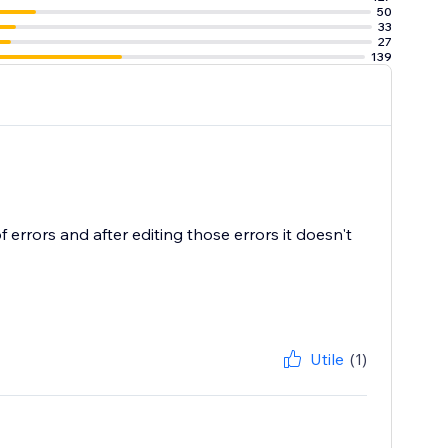
50
33
27
139
 of errors and after editing those errors it doesn't
Utile
(1)