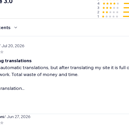
 3.0
4
3
2
1
cents
/ Jul 20, 2026
ng translations
 automatic translations, but after translating my site it is full
ork. Total waste of money and time.
translation...
ni
/ Jun 27, 2026