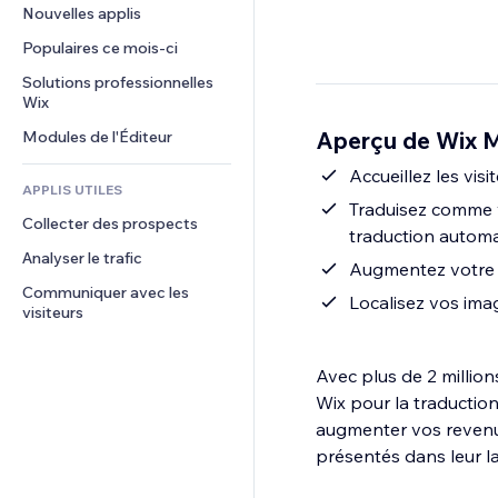
Conversion
Solutions d'entreposage
Nouvelles applis
PDF
Effets sur images
Chat
Dropshipping
Partage de fichiers
Populaires ce mois‑ci
Boutons et menus
Commentaires
Tarifs et abonnement
Actualités
Bannières et badges
Solutions professionnelles 
Téléphone
Financement participatif
Wix
Services de contenu
Calculateurs
Communauté
Alimentation et boissons
Aperçu de Wix M
Modules de l'Éditeur
Effets de texte
Rechercher
Avis et commentaires
Météo
Accueillez les vis
CRM
APPLIS UTILES
Graphiques et tableaux
Traduisez comme v
Collecter des prospects
traduction autom
Analyser le trafic
Augmentez votre t
Communiquer avec les 
Localisez vos ima
visiteurs
Avec plus de 2 millions
Wix pour la traduction 
augmenter vos revenus 
présentés dans leur l