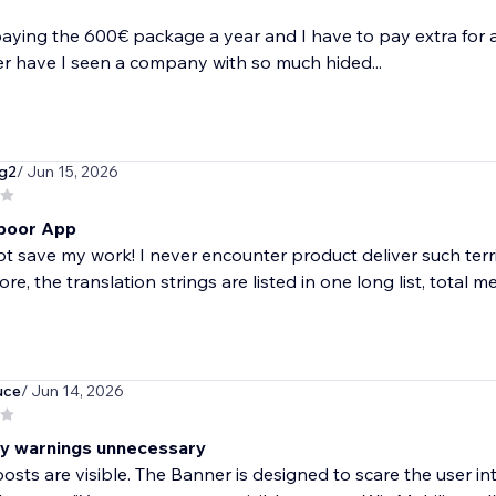
paying the 600€ package a year and I have to pay extra for a
r have I seen a company with so much hided...
g2
/ Jun 15, 2026
 poor App
ot save my work! I never encounter product deliver such ter
e, the translation strings are listed in one long list, total me
uce
/ Jun 14, 2026
y warnings unnecessary
posts are visible. The Banner is designed to scare the user in