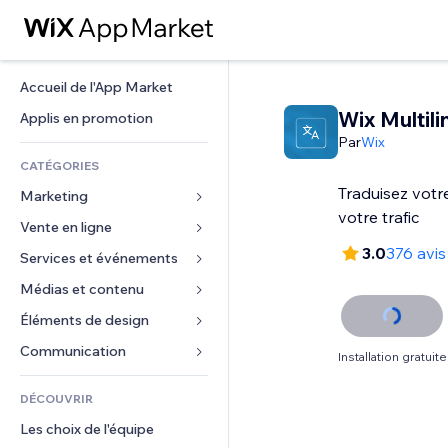
Accueil de l'App Market
Wix Multil
Applis en promotion
Par
Wix
CATÉGORIES
Traduisez votr
Marketing
votre trafic
Vente en ligne
Publicités
3.0
376 avis
Mobile
Services et événements
Applis pour les boutiques
Données analytiques
Expédition et livraison
Médias et contenu
Hôtels
Réseaux sociaux
Boutons Vente
Événements
Éléments de design
Galerie
Référencement (SEO)
Cours en ligne
Restaurants
Musique
Cartes et navigation
Communication 
Installation gratuite
Engagement
Impression à la demande
Immobilier
Podcasts
Confidentialité
Formulaires
Classement de sites
Comptabilité
DÉCOUVRIR
Réservations
Photographie
Horloge
Blog
E-mail
Coupons et fidélisation
Les choix de l'équipe
Vidéo
Modèles de pages
Sondages