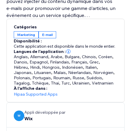
pouvez injecter du contenu dynamique dans vos
e‑mails pour promouvoir une gamme d'articles, un
événement ou un service spécifique.
Catégories
Suivez, analysez et obtenez des informations sur la
Marketing
E-mail
valeur ajoutée et la contribution que vos campagnes
Disponibilité :
e‑mail à votre entreprise.
Cette application est disponible dans le monde entier.
Langues de l'application :
Anglais
,
Allemand
,
Arabe
,
Bulgare
,
Chinois
,
Coréen
,
Wix fournit une modération et des filtres anti-spam
Danois
,
Espagnol
,
Finlandais
,
Français
,
Grec
,
internes afin d'obtenir les meilleurs taux de
Hébreu
,
Hindi
,
Hongrois
,
Indonésien
,
Italien
,
distribution.
Japonais
,
Lituanien
,
Malais
,
Néerlandais
,
Norvégien
,
Polonais
,
Portugais
,
Roumain
,
Russe
,
Suédois
,
Tagalog
,
Tchèque
,
Thaï
,
Turc
,
Ukrainien
,
Vietnamien
Des formules sont disponibles pour s'adapter à vos
À l'affiche dans :
besoins au fur et à mesure que votre entreprise
Hipaa Supported Apps
Appli développée par
W
Wix