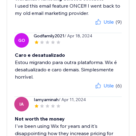
I used this email feature ONCE!!! I went back to
my old email marketing provider.
Utile
(9)
Godfamily2021
/ Apr 18, 2024
GO
Caro e desatualizado
Estou migrando para outra plataforma. Wix é
desatualizado e caro demais. Simplesmente
horrível.
Utile
(6)
Iamyaminah
/ Apr 11, 2024
IA
Not worth the money
I've been using Wix for years and it's
disappointing how they increase pricing for