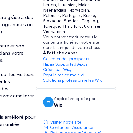
Letton
,
Lituanien
,
Malais
,
Néerlandais
,
Norvégien
,
Polonais
,
Portugais
,
Russe
,
ure grâce à des
Slovaque
,
Suédois
,
Tagalog
,
es programmés ou
Tchèque
,
Thaï
,
Turc
,
Ukrainien
,
).
Vietnamien
Vous pouvez traduire tout le
contenu affiché sur votre site
ntité et son
dans la langue de votre choix.
 dans votre
À l'affiche dans :
Collecter des prospects
,
s.
Hipaa Supported Apps
,
Créée par Wix
,
ur les visiteurs
Populaires ce mois‑ci
,
Solutions professionnelles Wix
r les
 des
pouvez améliorer
Appli développée par
W
Wix
is amélioré pour
Visiter notre site
Contacter l'Assistance
Politique de confidentialité