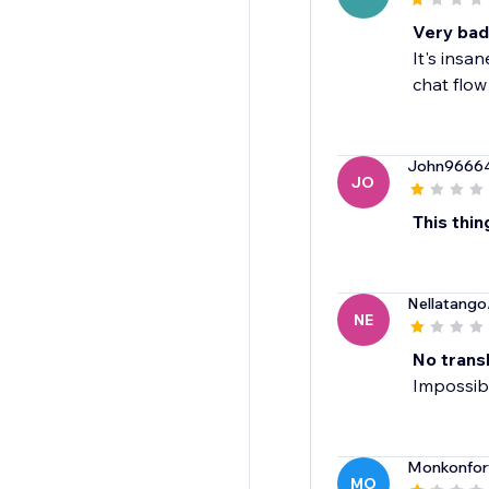
Very bad
It's insa
chat flow
John9666
JO
This th
Nellatango
NE
No trans
Impossibl
Monkonfor
MO