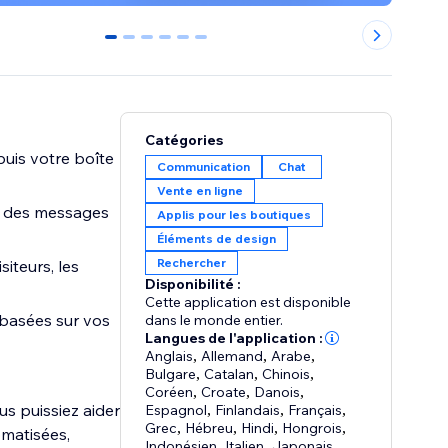
0
1
2
3
4
5
Catégories
puis votre boîte
Communication
Chat
Vente en ligne
t, des messages
Applis pour les boutiques
Éléments de design
Rechercher
siteurs, les
Disponibilité :
Cette application est disponible
 basées sur vos
dans le monde entier.
Langues de l'application :
Anglais
,
Allemand
,
Arabe
,
Bulgare
,
Catalan
,
Chinois
,
Coréen
,
Croate
,
Danois
,
s puissiez aider
Espagnol
,
Finlandais
,
Français
,
Grec
,
Hébreu
,
Hindi
,
Hongrois
,
omatisées,
Indonésien
,
Italien
,
Japonais
,