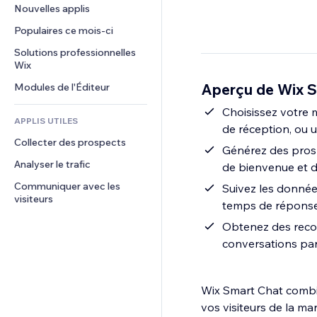
Conversion
Solutions d'entreposage
Nouvelles applis
PDF
Effets sur images
Chat
Dropshipping
Partage de fichiers
Populaires ce mois‑ci
Boutons et menus
Commentaires
Tarifs et abonnement
Actualités
Bannières et badges
Solutions professionnelles 
Téléphone
Financement participatif
Wix
Services de contenu
Calculateurs
Communauté
Alimentation et boissons
Aperçu de Wix S
Modules de l'Éditeur
Effets de texte
Rechercher
Avis et commentaires
Météo
Choisissez votre m
CRM
APPLIS UTILES
de réception, ou
Graphiques et tableaux
Collecter des prospects
Générez des prosp
Analyser le trafic
de bienvenue et d
Communiquer avec les 
Suivez les données
visiteurs
temps de réponse 
Obtenez des recom
conversations par
Wix Smart Chat combin
vos visiteurs de la ma