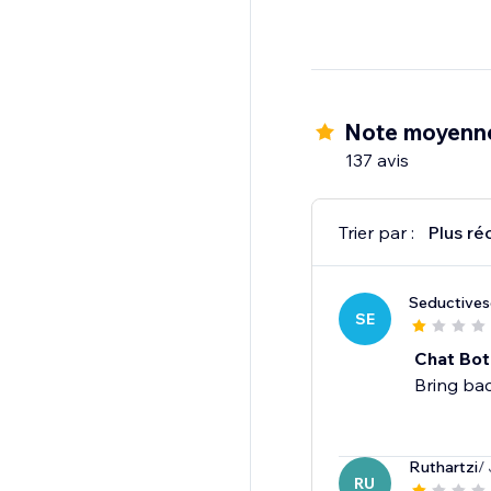
Note moyenne
137 avis
Trier par :
Plus ré
Seductive
SE
Chat Bot
Bring bac
Ruthartzi
/
RU