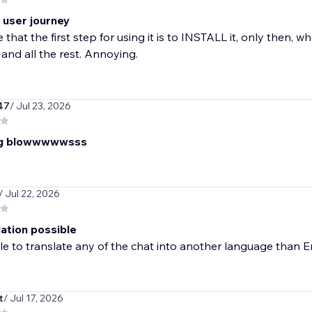
 user journey
ne that the first step for using it is to INSTALL it, only then,
 and all the rest. Annoying.
47
/ Jul 23, 2026
ing blowwwwwsss
/ Jul 22, 2026
lation possible
e to translate any of the chat into another language than E
t
/ Jul 17, 2026