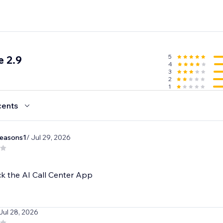
5
 2.9
4
3
2
1
cents
seasons1
/ Jul 29, 2026
k the AI Call Center App
 Jul 28, 2026