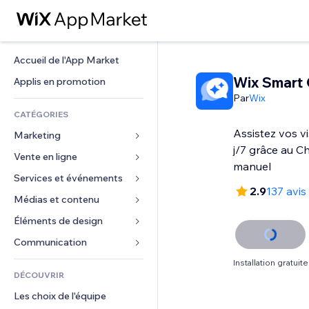
Accueil de l'App Market
Wix Smart 
Applis en promotion
Par
Wix
CATÉGORIES
Assistez vos vi
Marketing
j/7 grâce au C
Vente en ligne
Publicités
manuel
Mobile
Services et événements
Applis pour les boutiques
2.9
137 avis
Données analytiques
Expédition et livraison
Médias et contenu
Hôtels
Réseaux sociaux
Boutons Vente
Événements
Éléments de design
Galerie
Référencement (SEO)
Cours en ligne
Restaurants
Musique
Cartes et navigation
Communication 
Engagement
Impression à la demande
Immobilier
Podcasts
Confidentialité
Formulaires
Installation gratuite
Classement de sites
Comptabilité
DÉCOUVRIR
Réservations
Photographie
Horloge
Blog
E-mail
Coupons et fidélisation
Les choix de l'équipe
Vidéo
Modèles de pages
Sondages