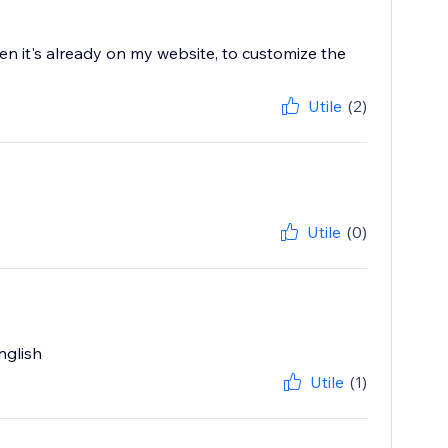
 when it's already on my website, to customize the
Utile
(2)
Utile
(0)
nglish
Utile
(1)