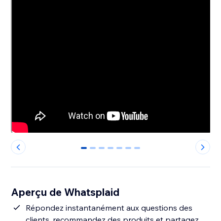
0
1
2
3
4
5
6
Aperçu de Whatsplaid
Répondez instantanément aux questions des
clients, recommandez des produits et partagez