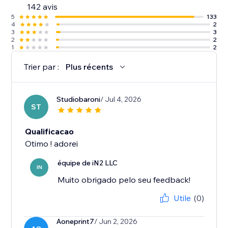
142 avis
5
133
4
2
3
3
2
2
1
2
Trier par :
Plus récents
Studiobaroni
/ Jul 4, 2026
ST
Qualificacao
Otimo ! adorei
équipe de iN2 LLC
IN
Muito obrigado pelo seu feedback!
Utile
(0)
Aoneprint7
/ Jun 2, 2026