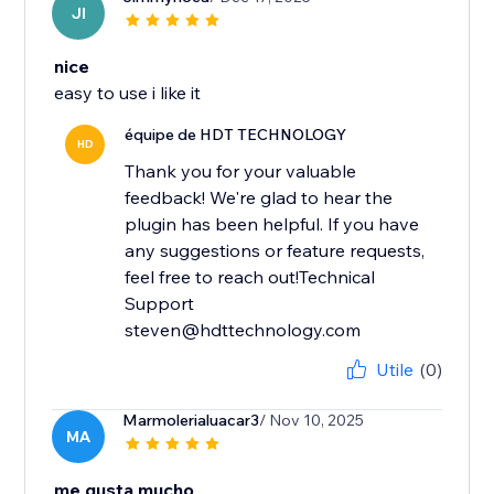
JI
nice
easy to use i like it
équipe de HDT TECHNOLOGY
HD
Thank you for your valuable
feedback! We're glad to hear the
plugin has been helpful. If you have
any suggestions or feature requests,
feel free to reach out!Technical
Support
steven@hdttechnology.com
Utile
(0)
Marmolerialuacar3
/ Nov 10, 2025
MA
me gusta mucho