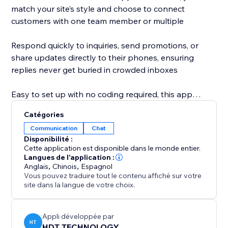
match your site’s style and choose to connect
customers with one team member or multiple
Respond quickly to inquiries, send promotions, or
share updates directly to their phones, ensuring
replies never get buried in crowded inboxes
Easy to set up with no coding required, this app
boosts engagement, builds trust, and drives
Catégories
conversions. Stand out with a seamless, mobile-
Communication
Chat
friendly chat experience that feels personal and fun
Disponibilité :
Cette application est disponible dans le monde entier.
Add the WhatsApp Chat Contact Us to your website
Langues de l'application :
Anglais
,
Chinois
,
Espagnol
today and start turning clicks into connections
Vous pouvez traduire tout le contenu affiché sur votre
site dans la langue de votre choix.
Appli développée par
HT
HDT TECHNOLOGY