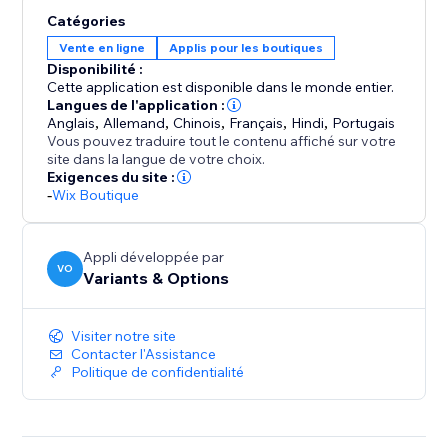
Catégories
Descriptions riches ? Le générateur IA rédige des
Vente en ligne
Applis pour les boutiques
textes engageants et fidèles à votre marque, mettant
Disponibilité :
en avant caractéristiques, bénéfices et entretien dans
Cette application est disponible dans le monde entier.
votre voix.
Langues de l'application :
Anglais
,
Allemand
,
Chinois
,
Français
,
Hindi
,
Portugais
Vous pouvez traduire tout le contenu affiché sur votre
site dans la langue de votre choix.
Exigences du site :
-
Wix Boutique
Appli développée par
VO
Variants & Options
Visiter notre site
Contacter l'Assistance
Politique de confidentialité