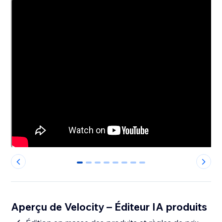
0
1
2
3
4
5
6
7
Aperçu de Velocity – Éditeur IA produits