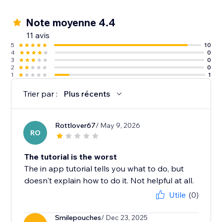
Note moyenne 4.4
11 avis
5
10
4
0
3
0
2
0
1
1
Trier par :
Plus récents
Rottlover67
/ May 9, 2026
RO
The tutorial is the worst
The in app tutorial tells you what to do, but
doesn't explain how to do it. Not helpful at all.
Utile
(0)
Smilepouches
/ Dec 23, 2025