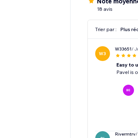
Note moyenn
18 avis
Trier par :
Plus ré
W33651
/ J
W3
Easy to 
Pavel is o
BE
Rivermtrv
/