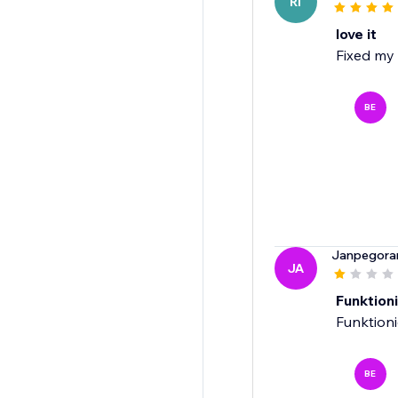
RI
love it
Fixed my 
BE
Janpegora
JA
Funktioni
Funktioni
BE