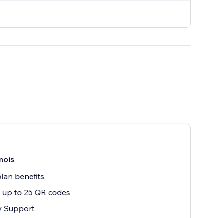
mois
lan benefits
 up to 25 QR codes
ty Support