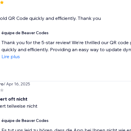
old QR Code quickly and efficiently. Thank you
équipe de Beaver Codes
Thank you for the 5-star review! We’re thrilled our QR code
quickly and efficiently. Providing an easy way to update dy
Lire plus
ro
/ Apr 16, 2025
ert oft nicht
ert teilweise nicht
équipe de Beaver Codes
Es tut uns leid zu hören, dass die App bei Ihnen nicht wie e