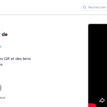
 de
s
s QR et des liens
es
tuit