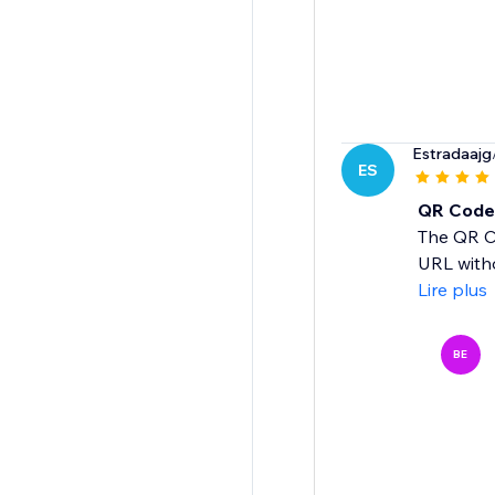
Estradaajg
ES
QR Code
The QR Co
URL witho
Lire plus
BE