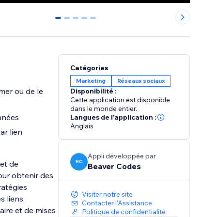
0
1
2
3
4
Catégories
Marketing
Réseaux sociaux
imer ou de le
Disponibilité :
Cette application est disponible
dans le monde entier.
onnées
Langues de l'application :
Anglais
r lien
Appli développée par
BC
et de
Beaver Codes
our obtenir des
ratégies
Visiter notre site
s liens,
Contacter l'Assistance
taire et de mises
Politique de confidentialité