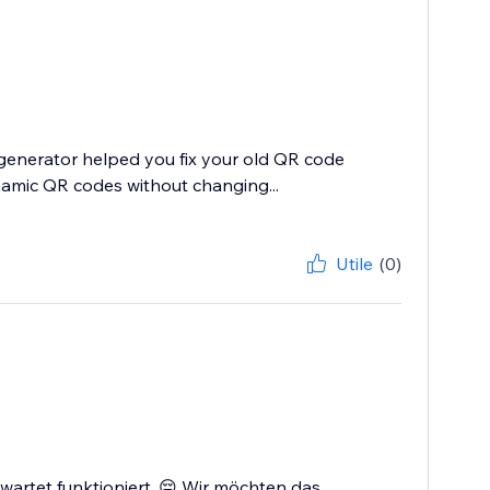
 generator helped you fix your old QR code
namic QR codes without changing...
Utile
(0)
rwartet funktioniert. 😔 Wir möchten das