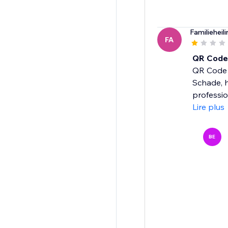
Familieheil
FA
QR Code
QR Code G
Schade, h
professio
Lire plus
BE