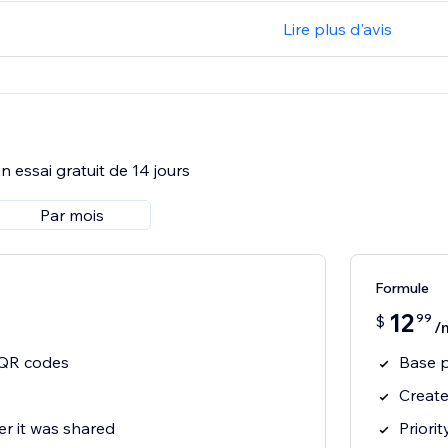
Lire plus d'avis
 essai gratuit de 14 jours
Par mois
Formule
12
99
$
/
 QR codes
Base p
Create
er it was shared
Priori