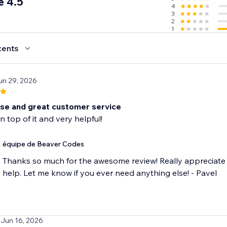
e 4.5
4
3
2
1
cents
un 29, 2026
use and great customer service
n top of it and very helpful!
équipe de Beaver Codes
Thanks so much for the awesome review! Really appreciate
help. Let me know if you ever need anything else! - Pavel
 Jun 16, 2026