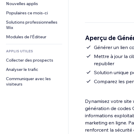
Conversion
Solutions d'entreposage
Nouvelles applis
PDF
Effets sur images
Chat
Dropshipping
Partage de fichiers
Populaires ce mois‑ci
Boutons et menus
Commentaires
Tarifs et abonnement
Actualités
Bannières et badges
Solutions professionnelles 
Téléphone
Financement participatif
Wix
Services de contenu
Calculateurs
Communauté
Alimentation et boissons
Aperçu de Géné
Modules de l'Éditeur
Effets de texte
Rechercher
Avis et commentaires
Météo
Générer un lien c
CRM
APPLIS UTILES
Graphiques et tableaux
Mettre à jour la c
Collecter des prospects
republier
Analyser le trafic
Solution unique p
Communiquer avec les 
Comparez les perf
visiteurs
Dynamisez votre site 
génération de codes Q
informations exploitab
marketing en ligne. Par
renforcent la sécurité 