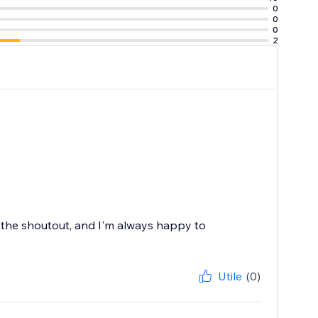
0
0
0
2
 the shoutout, and I'm always happy to
Utile
(0)