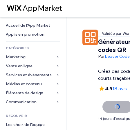
Accueil de l'App Market
Validée par Wix
Applis en promotion
Générateur
CATÉGORIES
codes QR
Par
Beaver Code
Marketing
Vente en ligne
Publicités
Créez des code
Mobile
Services et événements
Applis pour les boutiques
courts traçabl
Données analytiques
Expédition et livraison
Médias et contenu
Hôtels
4.5
18 avis
Réseaux sociaux
Boutons Vente
Événements
Éléments de design
Galerie
Référencement (SEO)
Cours en ligne
Restaurants
Musique
Cartes et navigation
Communication 
Engagement
Impression à la demande
Immobilier
Podcasts
Confidentialité
Formulaires
Classement de sites
Comptabilité
DÉCOUVRIR
Réservations
Photographie
Horloge
Blog
14 jours d'essai gra
E-mail
Coupons et fidélisation
Les choix de l'équipe
Vidéo
Modèles de pages
Sondages