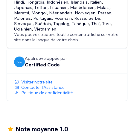
Hindi
,
Hongrois
,
Indonésien
,
Islandais
,
Italien
,
Japonais
,
Letton
,
Lituanien
,
Macédonien
,
Malais
,
Marathi
,
Mongol
,
Néerlandais
,
Norvégien
,
Persan
,
Polonais
,
Portugais
,
Roumain
,
Russe
,
Serbe
,
Slovaque
,
Suédois
,
Tagalog
,
Tchèque
,
Thaï
,
Turc
,
Ukrainien
,
Vietnamien
Vous pouvez traduire tout le contenu affiché sur votre
site dans la langue de votre choix.
Appli développée par
CC
Certified Code
Visiter notre site
Contacter l'Assistance
Politique de confidentialité
Note moyenne 1.0