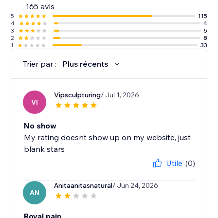
165 avis
5
115
4
4
3
5
2
8
1
33
Trier par :
Plus récents
Vipsculpturing
/ Jul 1, 2026
VI
No show
My rating doesnt show up on my website, just
blank stars
Utile
(0)
Anitaanitasnatural
/ Jun 24, 2026
AN
Royal pain