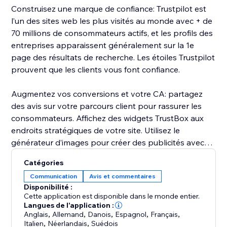
Construisez une marque de confiance: Trustpilot est
l’un des sites web les plus visités au monde avec + de
70 millions de consommateurs actifs, et les profils des
entreprises apparaissent généralement sur la 1e
page des résultats de recherche. Les étoiles Trustpilot
prouvent que les clients vous font confiance.
Augmentez vos conversions et votre CA: partagez
des avis sur votre parcours client pour rassurer les
consommateurs. Affichez des widgets TrustBox aux
endroits stratégiques de votre site. Utilisez le
générateur d’images pour créer des publicités avec
vos avis.
Catégories
Communication
Avis et commentaires
Améliorez la rétention client et la LTV: optimisez la
Disponibilité :
gamme de produits, le service client, l’expédition, les
Cette application est disponible dans le monde entier.
prix de votre marque et bien plus grâce aux
Langues de l'application :
Anglais
,
Allemand
,
Danois
,
Espagnol
,
Français
,
sentiments clients. Répondez aux avis et montrez que
Italien
,
Néerlandais
,
Suédois