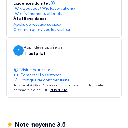
l’expérience client vous tient à cœur.
Exigences du site :
-
Wix Boutique
/
Wix Réservations
/
Wix Événements et billets
*Le prix peut varier d'un pays à l'autre.
À l'affiche dans :
Applis de réseaux sociaux
,
Communiquer avec les visiteurs
Appli développée par
T
Trustpilot
Visiter notre site
Contacter l'Assistance
Politique de confidentialité
Trustpilot A&#x2F;S s'assure qu'il respecte la législation
commerciale de l'UE.
Plus d'info
Note moyenne 3.5