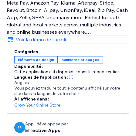
Meta Pay, Amazon Pay, Klarna, Afterpay, Stripe,
Revolut, Bitcoin, Alipay, UnionPay, iDeal, Zip Pay, Cash
App, Zelle, SEPA, and many more. Perfect for both
global and local markets across multiple industries
and online businesses everywhere.
Voir la démo de l'appli
Customizable Design
Catégories
Easily control size, order, color, and placement to
Éléments de design
Bannières et badges
match your brand. Place icons on product pages, the
Disponibilité :
cart, checkout, header, footer—or show different icons
Cette application est disponible dans le monde entier.
in different sections.
Langues de l'application :
Anglais
Vous pouvez traduire tout le contenu affiché sur votre
With Trust Badges & Payment Icons, you’ll create a
site dans la langue de votre choix.
trustworthy shopping experience that increases
À l'affiche dans :
sales, strengthens reputation, and keeps customers
Grow Your Online Store
coming back consistently.
Appli développée par
EA
Effective Apps