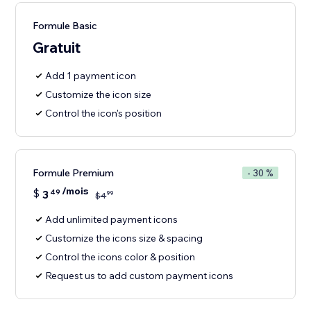
Formule Basic
Gratuit
Add 1 payment icon
Customize the icon size
Control the icon's position
Formule Premium
- 30 %
/mois
$
3
49
99
$
4
Add unlimited payment icons
Customize the icons size & spacing
Control the icons color & position
Request us to add custom payment icons