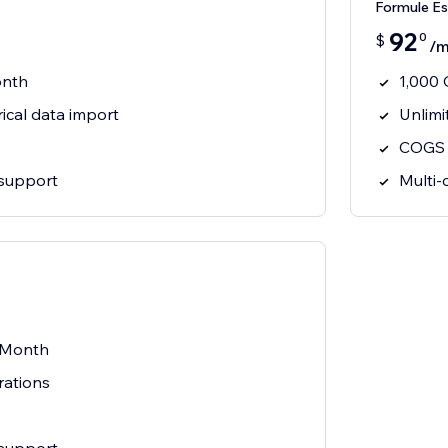
Formule Es
92
0
$
/m
onth
1,000
rical data import
Unlimi
COGS 
 support
Multi-
/Month
rations