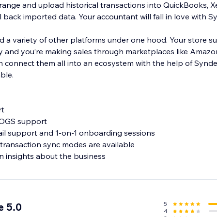
range and upload historical transactions into QuickBooks, Xe
ll back imported data. Your accountant will fall in love with S
d a variety of other platforms under one hood. Your store s
 and you’re making sales through marketplaces like Amazo
 connect them all into an ecosystem with the help of Synder. 2
ble.
rt
COGS support
il support and 1-on-1 onboarding sessions
transaction sync modes are available
rn insights about the business
5
e 5.0
4