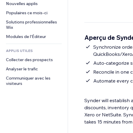
Conversion
Solutions d'entreposage
Nouvelles applis
PDF
Effets sur images
Chat
Dropshipping
Partage de fichiers
Populaires ce mois‑ci
Boutons et menus
Commentaires
Tarifs et abonnement
Actualités
Bannières et badges
Solutions professionnelles 
Téléphone
Financement participatif
Wix
Services de contenu
Calculateurs
Communauté
Alimentation et boissons
Aperçu de Synd
Modules de l'Éditeur
Effets de texte
Rechercher
Avis et commentaires
Météo
Synchronize order 
CRM
APPLIS UTILES
QuickBooks/Xero/
Graphiques et tableaux
Collecter des prospects
Auto-categorize s
Analyser le trafic
Reconcile in one c
Communiquer avec les 
Automate every ch
visiteurs
Synder will establish a
discounts, inventory q
Xero or NetSuite. Synder 
takes 15 minutes from s