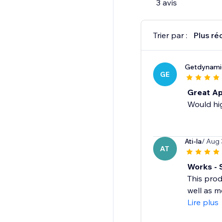
3 avis
Trier par :
Plus ré
Getdynamic
GE
Great Ap
Would hi
Ati-la
/ Aug 
AT
Works - 
This prod
well as m
Lire plus