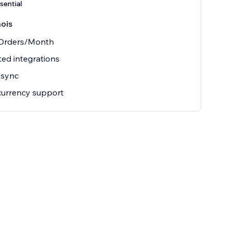
sential
ois
 Orders/Month
ted integrations
sync
currency support