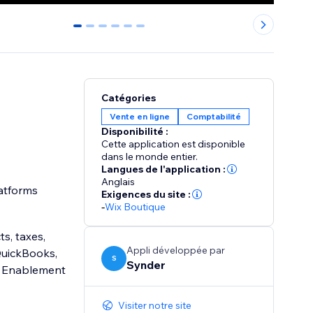
0
1
2
3
4
5
Catégories
Vente en ligne
Comptabilité
Disponibilité :
Cette application est disponible
dans le monde entier.
Langues de l'application :
Anglais
atforms
Exigences du site :
-
Wix Boutique
ts, taxes,
Appli développée par
QuickBooks,
S
Synder
t
Visiter notre site