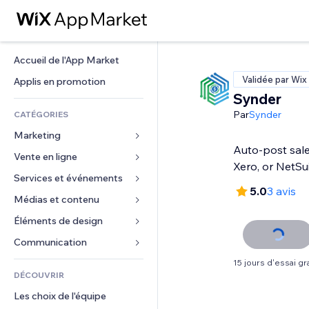
Accueil de l'App Market
Validée par Wix
Applis en promotion
Synder
Par
Synder
CATÉGORIES
Marketing
Auto-post sal
Vente en ligne
Publicités
Xero, or NetSu
Mobile
Services et événements
Applis pour les boutiques
5.0
3 avis
Données analytiques
Expédition et livraison
Médias et contenu
Hôtels
Réseaux sociaux
Boutons Vente
Événements
Éléments de design
Galerie
Référencement (SEO)
Cours en ligne
Restaurants
Musique
Cartes et navigation
Communication 
Engagement
Impression à la demande
Immobilier
Podcasts
Confidentialité
Formulaires
15 jours d'essai gra
Classement de sites
Comptabilité
DÉCOUVRIR
Réservations
Photographie
Horloge
Blog
E-mail
Coupons et fidélisation
Les choix de l'équipe
Vidéo
Modèles de pages
Sondages