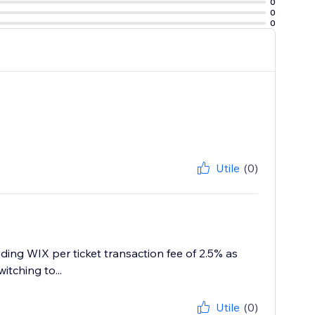
0
0
0
Utile
(0)
uding WIX per ticket transaction fee of 2.5% as
itching to...
Utile
(0)