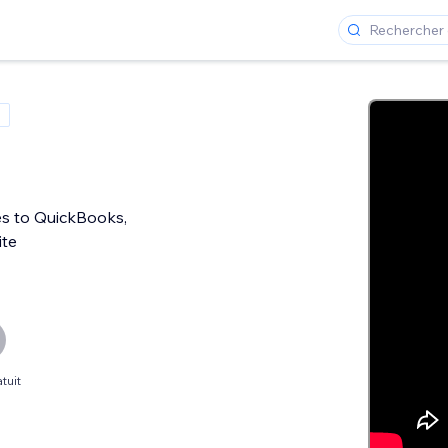
es to QuickBooks,
ite
tuit