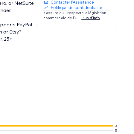
Contacter l'Assistance
ro, or NetSuite
Politique de confidentialité
ynder.
s'assure qu'il respecte la législation
commerciale de l'UE.
Plus d'info
upports PayPal
n or Etsy?
5+
3
0