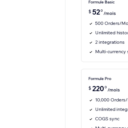
Formule Basic
52
0
$
/mois
500 Orders/M
Unlimited histo
2 integrations
Multi-currency
Formule Pro
220
0
$
/mois
10,000 Orders
Unlimited integ
COGS sync