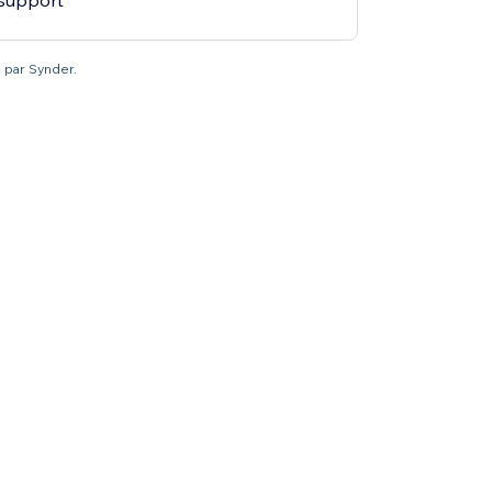
 support
é par Synder.