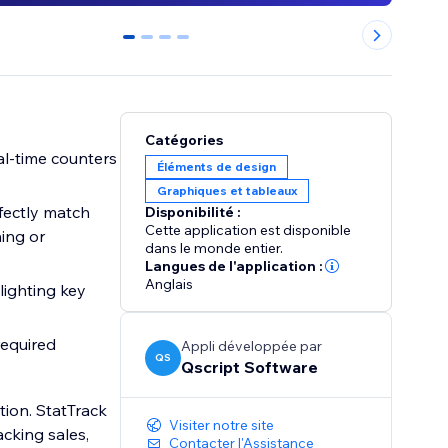
0
1
2
3
Catégories
al-time counters
Éléments de design
Graphiques et tableaux
fectly match
Disponibilité :
Cette application est disponible
hing or
dans le monde entier.
Langues de l'application :
Anglais
lighting key
required
Appli développée par
QS
Qscript Software
tion. StatTrack
Visiter notre site
cking sales,
Contacter l'Assistance