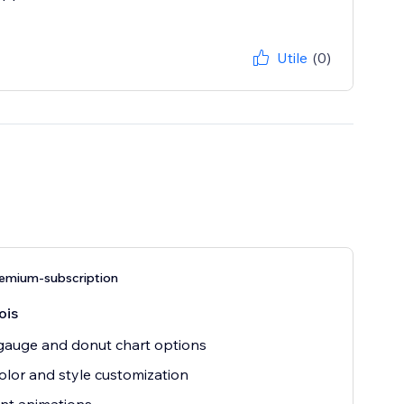
Utile
(0)
emium-subscription
ois
gauge and donut chart options
olor and style customization