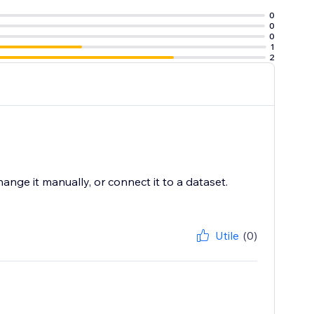
0
0
0
1
2
ange it manually, or connect it to a dataset.
Utile
(0)