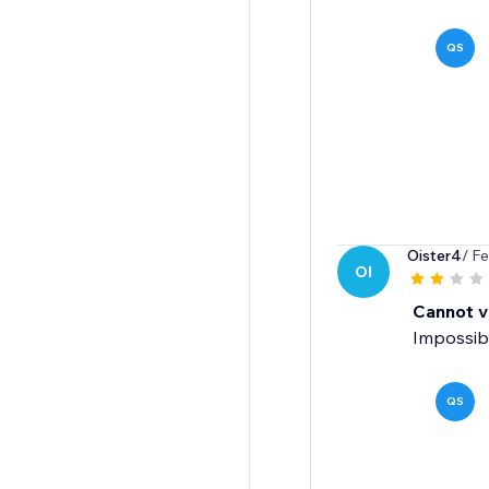
QS
Oister4
/ F
OI
Cannot v
Impossibl
QS