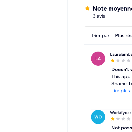
Note moyenne
3 avis
Trier par :
Plus ré
Lauralamb
LA
Doesn't 
This app 
Shame, be
Lire plus
Workifycz
/
WO
Not poss