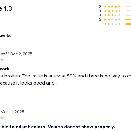
5
 1.3
4
3
2
1
cents
ent2
/ Dec 2, 2025
work
is broken. The value is stuck at 50% and there is no way to ch
cause it looks good and...
 Mar 11, 2025
ible to adjust colors. Values doesnt show properly.