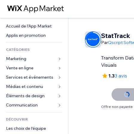
Accueil de l'App Market
StatTrack
Applis en promotion
Par
Qscript Soft
CATÉGORIES
Transform Dat
Marketing
Visuals
Vente en ligne
Publicités
1.3
3 avis
Mobile
Services et événements
Applis pour les boutiques
Données analytiques
Expédition et livraison
Médias et contenu
Hôtels
Réseaux sociaux
Boutons Vente
Événements
Éléments de design
Galerie
Référencement (SEO)
Cours en ligne
Restaurants
Musique
Cartes et navigation
Communication 
Offre non payante
Engagement
Impression à la demande
Immobilier
Podcasts
Confidentialité
Formulaires
Classement de sites
Comptabilité
DÉCOUVRIR
Réservations
Photographie
Horloge
Blog
E-mail
Coupons et fidélisation
Les choix de l'équipe
Vidéo
Modèles de pages
Sondages