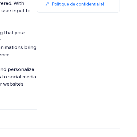
vered. With
Politique de confidentialité
 user input to
ng that your
r
animations bring
ence.
 and personalize
 to social media
r website’s