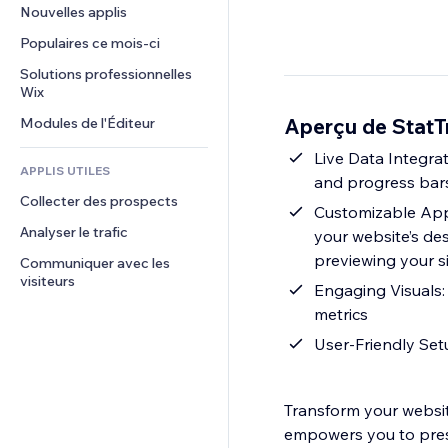
Conversion
Solutions d'entreposage
Nouvelles applis
PDF
Effets sur images
Chat
Dropshipping
Partage de fichiers
Populaires ce mois‑ci
Boutons et menus
Commentaires
Tarifs et abonnement
Actualités
Bannières et badges
Solutions professionnelles 
Téléphone
Financement participatif
Wix
Services de contenu
Calculateurs
Communauté
Alimentation et boissons
Aperçu de StatT
Modules de l'Éditeur
Effets de texte
Rechercher
Avis et commentaires
Météo
Live Data Integrat
CRM
APPLIS UTILES
and progress bar
Graphiques et tableaux
Collecter des prospects
Customizable Appe
Analyser le trafic
your website’s des
previewing your s
Communiquer avec les 
visiteurs
Engaging Visuals: 
metrics
User-Friendly Set
Transform your website
empowers you to presen