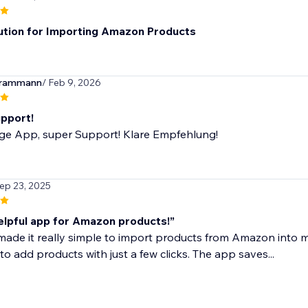
ution for Importing Amazon Products
erammann
/ Feb 9, 2026
pport!
ige App, super Support! Klare Empfehlung!
Sep 23, 2025
elpful app for Amazon products!”
ade it really simple to import products from Amazon into m
to add products with just a few clicks. The app saves...