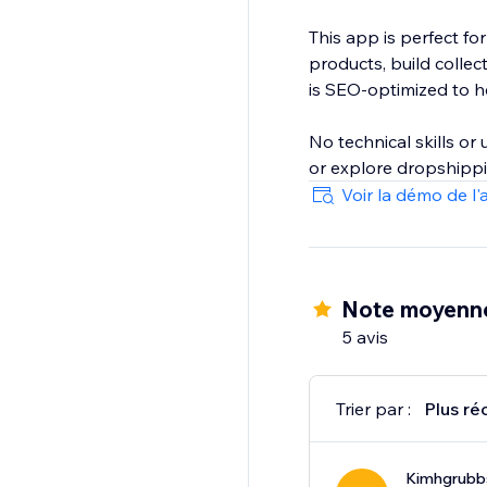
This app is perfect fo
products, build colle
is SEO-optimized to hel
No technical skills o
or explore dropshippin
Voir la démo de l'
Note moyenn
5 avis
Trier par :
Plus ré
Kimhgrubb