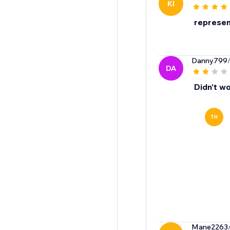
KI
represent
Danny799
DA
Didn't wo
TH
Mane2263