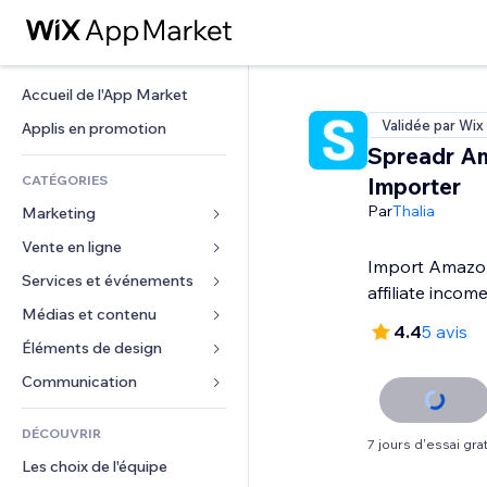
Accueil de l'App Market
Validée par Wix
Applis en promotion
Spreadr A
CATÉGORIES
Importer
Par
Thalia
Marketing
Vente en ligne
Publicités
Import Amazon
Mobile
Services et événements
Applis pour les boutiques
affiliate incom
Données analytiques
Expédition et livraison
Médias et contenu
Hôtels
4.4
5 avis
Réseaux sociaux
Boutons Vente
Événements
Éléments de design
Galerie
Référencement (SEO)
Cours en ligne
Restaurants
Musique
Cartes et navigation
Communication 
Engagement
Impression à la demande
Immobilier
Podcasts
Confidentialité
Formulaires
Classement de sites
Comptabilité
DÉCOUVRIR
Réservations
Photographie
Horloge
Blog
7 jours d'essai grat
E-mail
Coupons et fidélisation
Les choix de l'équipe
Vidéo
Modèles de pages
Sondages