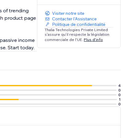
s of trending
Visiter notre site
ach product page
Contacter l'Assistance
Politique de confidentialité
Thalia Technologies Private Limited
s'assure qu'il respecte la législation
 passive income
commerciale de l'UE.
Plus d'info
se. Start today.
4
0
0
1
0