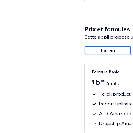
Prix et formules
Cette appli propose un
Par an
Formule Basic
5
60
$
/mois
1 click produc
Import unlimit
Add Amazon bu
Dropship Amaz