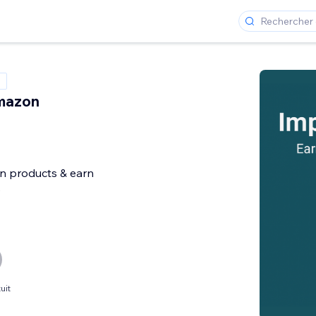
mazon
 products & earn
e
uit