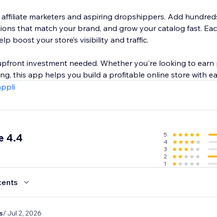
r affiliate marketers and aspiring dropshippers. Add hundred
ctions that match your brand, and grow your catalog fast. E
p boost your store’s visibility and traffic.
r upfront investment needed. Whether you're looking to earn
g, this app helps you build a profitable online store with ea
appli
5
e 4.4
4
3
2
1
cents
s
/ Jul 2, 2026