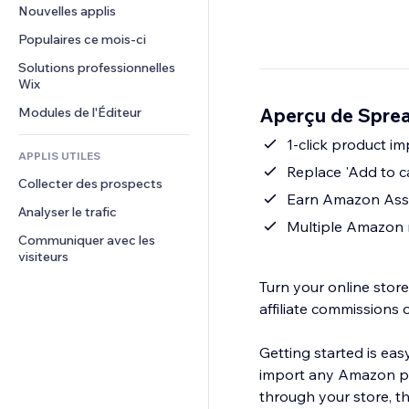
Conversion
Solutions d'entreposage
Nouvelles applis
PDF
Effets sur images
Chat
Dropshipping
Partage de fichiers
Populaires ce mois‑ci
Boutons et menus
Commentaires
Tarifs et abonnement
Actualités
Bannières et badges
Solutions professionnelles 
Téléphone
Financement participatif
Wix
Services de contenu
Calculateurs
Communauté
Alimentation et boissons
Aperçu de Spre
Modules de l'Éditeur
Effets de texte
Rechercher
Avis et commentaires
Météo
1-click product i
CRM
APPLIS UTILES
Graphiques et tableaux
Replace 'Add to c
Collecter des prospects
Earn Amazon Asso
Analyser le trafic
Multiple Amazon 
Communiquer avec les 
visiteurs
Turn your online sto
affiliate commissions 
Getting started is eas
import any Amazon pro
through your store, t