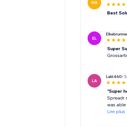
MA
Best Sol
Elkebrunn
EL
Super Su
Grossart
Lalit460
/ 
LA
“Super h
Spreadr m
was able 
Lire plus