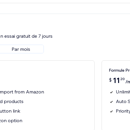
 essai gratuit de 7 jours
Par mois
Formule P
11
20
$
/
t import from Amazon
Unlimi
ed products
Auto S
tton link
Priori
on option