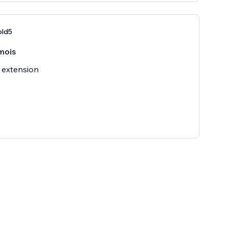
old5
mois
 extension