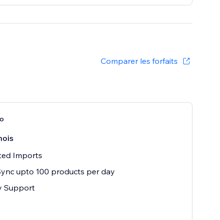
Comparer les forfaits
ro
mois
ted Imports
ync upto 100 products per day
ty Support