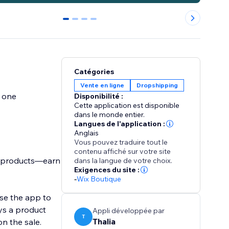
0
1
2
3
Catégories
Vente en ligne
Dropshipping
y one
Disponibilité :
Cette application est disponible
dans le monde entier.
Langues de l'application :
Anglais
Vous pouvez traduire tout le
contenu affiché sur votre site
n products—earn
dans la langue de votre choix.
Exigences du site :
-
Wix Boutique
use the app to
ys a product
Appli développée par
T
Thalia
n the sale.