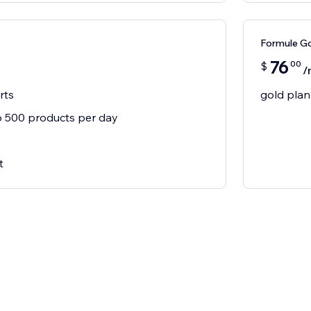
Formule G
76
00
$
/
rts
gold plan
 500 products per day
t