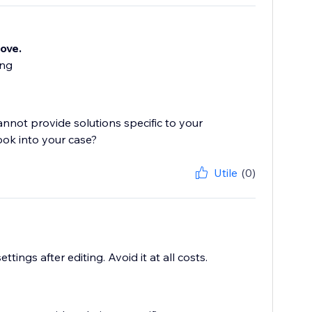
move.
ing
cannot provide solutions specific to your
ook into your case?
Utile
(0)
ings after editing. Avoid it at all costs.