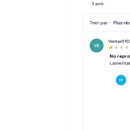
3 avis
Trier par :
Plus ré
Ventas010
VE
No repro
Lamentab
CE