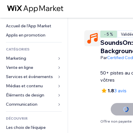
Accueil de l'App Market
- 5 %
Validé
Applis en promotion
SoundsOn:
CATÉGORIES
Backgroun
Par
Certified Co
Marketing
Vente en ligne
Publicités
50+ pistes au c
Mobile
Services et événements
Applis pour les boutiques
vôtres
Données analytiques
Expédition et livraison
Médias et contenu
Hôtels
1.8
3 avis
Réseaux sociaux
Boutons Vente
Événements
Éléments de design
Galerie
Référencement (SEO)
Cours en ligne
Restaurants
Musique
Cartes et navigation
Communication 
Engagement
Impression à la demande
Immobilier
Podcasts
Confidentialité
Formulaires
Classement de sites
Comptabilité
DÉCOUVRIR
Réservations
Photographie
Horloge
Blog
Offre non payante
E-mail
Coupons et fidélisation
Les choix de l'équipe
Vidéo
Modèles de pages
Sondages