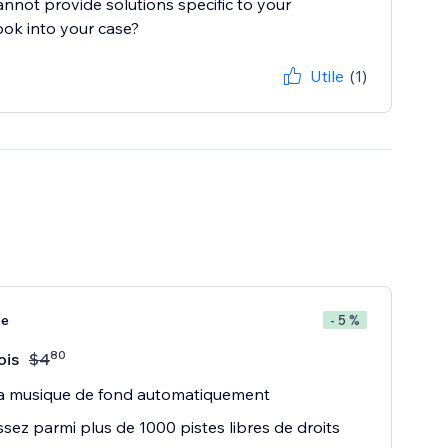
cannot provide solutions specific to your
ook into your case?
Utile
(1)
te
- 5 %
80
ois
$
4
la musique de fond automatiquement
ssez parmi plus de 1000 pistes libres de droits