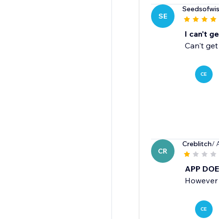
Seedsofwi
SE
I can't g
Can't get
CE
Creblitch
/ 
CR
APP DO
However y
CE