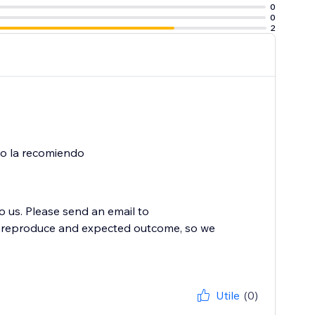
0
0
2
o la recomiendo
to us. Please send an email to
to reproduce and expected outcome, so we
Utile
(0)