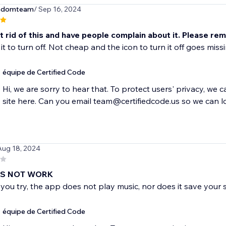
sdomteam
/ Sep 16, 2024
et rid of this and have people complain about it. Please re
 it to turn off. Not cheap and the icon to turn it off goes miss
équipe de Certified Code
Hi, we are sorry to hear that. To protect users' privacy, we 
site here. Can you email team@certifiedcode.us so we can l
Aug 18, 2024
ES NOT WORK
ou try, the app does not play music, nor does it save your sett
équipe de Certified Code