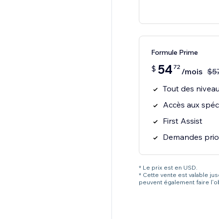
Formule Prime
54
72
$
/mois
$
5
Tout des niveau
Accès aux spéci
First Assist
Demandes prior
* Le prix est en USD.
* Cette vente est valable ju
peuvent également faire l'o