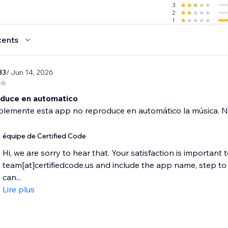
3
2
1
cents
33
/ Jun 14, 2026
duce en automatico
lemente esta app no reproduce en automático la música. N
équipe de Certified Code
Hi, we are sorry to hear that. Your satisfaction is important 
team[at]certifiedcode.us and include the app name, step 
can...
Lire plus