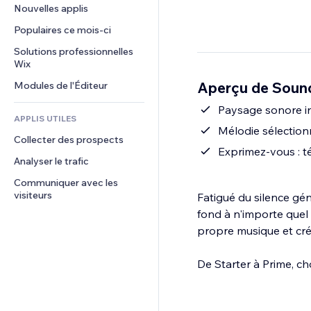
Conversion
Solutions d'entreposage
Nouvelles applis
PDF
Effets sur images
Chat
Dropshipping
Partage de fichiers
Populaires ce mois‑ci
Boutons et menus
Commentaires
Tarifs et abonnement
Actualités
Bannières et badges
Solutions professionnelles 
Téléphone
Financement participatif
Wix
Services de contenu
Calculateurs
Communauté
Alimentation et boissons
Aperçu de Soun
Modules de l'Éditeur
Effets de texte
Rechercher
Avis et commentaires
Météo
Paysage sonore in
CRM
APPLIS UTILES
Graphiques et tableaux
Mélodie sélection
Collecter des prospects
Exprimez-vous : t
Analyser le trafic
Communiquer avec les 
visiteurs
Fatigué du silence gé
fond à n'importe quel 
propre musique et cr
De Starter à Prime, ch