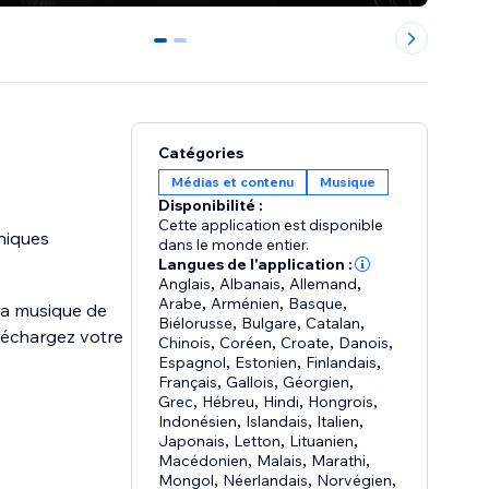
0
1
Catégories
Médias et contenu
Musique
Disponibilité :
Cette application est disponible
niques
dans le monde entier.
Langues de l'application :
Anglais
,
Albanais
,
Allemand
,
Arabe
,
Arménien
,
Basque
,
la musique de
Biélorusse
,
Bulgare
,
Catalan
,
éléchargez votre
Chinois
,
Coréen
,
Croate
,
Danois
,
Espagnol
,
Estonien
,
Finlandais
,
Français
,
Gallois
,
Géorgien
,
Grec
,
Hébreu
,
Hindi
,
Hongrois
,
Indonésien
,
Islandais
,
Italien
,
Japonais
,
Letton
,
Lituanien
,
Macédonien
,
Malais
,
Marathi
,
Mongol
,
Néerlandais
,
Norvégien
,