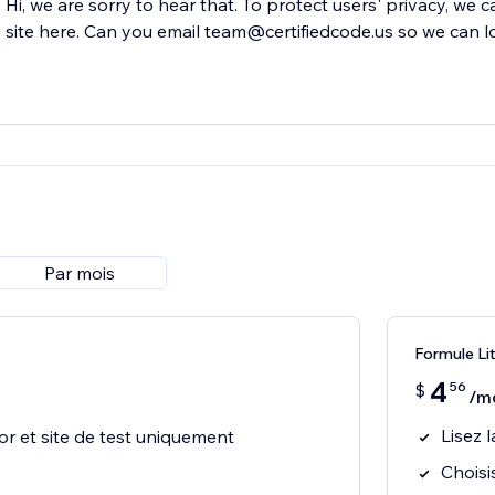
Hi, we are sorry to hear that. To protect users' privacy, we 
site here. Can you email team@certifiedcode.us so we can l
Par mois
Formule Li
4
56
$
/m
Lisez 
or et site de test uniquement
Choisi