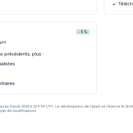
Téléch
- 5 %
60
7
x précédents, plus :
alistes
itaires
squ'au 9 août 2026 à 23 h 59 UTC. Le développeur de l'appli se réserve le droi
bjet de modifications.