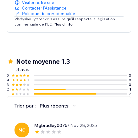
Visiter notre site
Contacter l'Assistance
Politique de confidentialité
Vladyslav Tytarenko s'assure qu'il respecte la législation
commerciale de l'UE.
Plus d'info
Note moyenne 1.3
3 avis
5
0
4
0
3
0
2
1
1
2
Trier par :
Plus récents
Mgbradley0076
/ Nov 28, 2025
MG