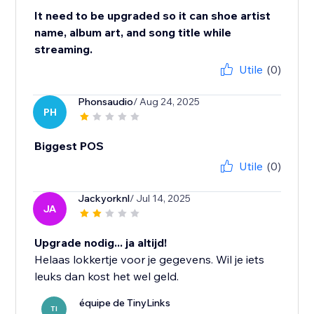
It need to be upgraded so it can shoe artist
name, album art, and song title while
streaming.
Utile
(0)
Phonsaudio
/ Aug 24, 2025
PH
Biggest POS
Utile
(0)
Jackyorknl
/ Jul 14, 2025
JA
Upgrade nodig... ja altijd!
Helaas lokkertje voor je gegevens. Wil je iets
leuks dan kost het wel geld.
équipe de TinyLinks
TI