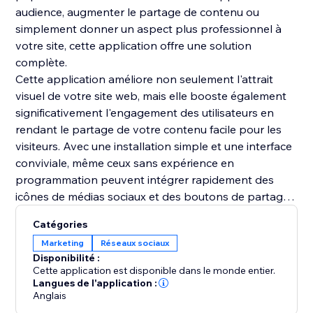
audience, augmenter le partage de contenu ou
simplement donner un aspect plus professionnel à
votre site, cette application offre une solution
complète.
Cette application améliore non seulement l'attrait
visuel de votre site web, mais elle booste également
significativement l'engagement des utilisateurs en
rendant le partage de votre contenu facile pour les
visiteurs. Avec une installation simple et une interface
conviviale, même ceux sans expérience en
programmation peuvent intégrer rapidement des
icônes de médias sociaux et des boutons de partage
professionnels sur leur site web en quelques minutes.
Catégories
L'application Social Media Icons & Social Share
Marketing
Réseaux sociaux
Buttons est un outil indispensable pour améliorer
Disponibilité :
votre présence en ligne et attirer plus de visiteurs sur
Cette application est disponible dans le monde entier.
votre site.
Langues de l'application :
Anglais
Téléchargez l'application Social Media Icons & Social