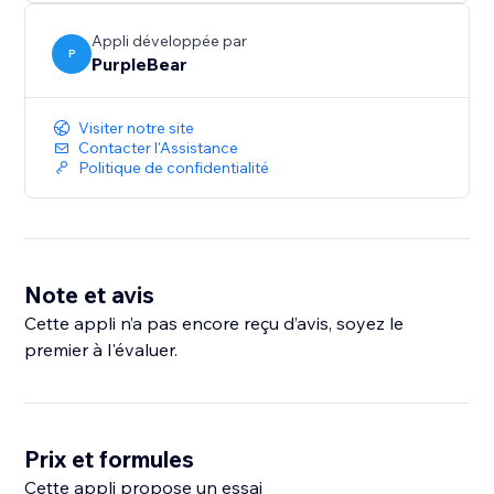
Share Buttons dès aujourd'hui et découvrez à quel
point il est facile d'améliorer l'engagement et la
Appli développée par
visibilité de votre site web.
P
PurpleBear
Visiter notre site
Contacter l'Assistance
Politique de confidentialité
Note et avis
Cette appli n’a pas encore reçu d’avis, soyez le
premier à l'évaluer.
Prix et formules
Cette appli propose un essai